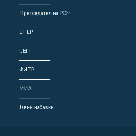
——————
Претседател на РСМ
——————
ЕНЕР
——————
СЕП
——————
ФИТР
——————
МИА
——————
Јавни набавки