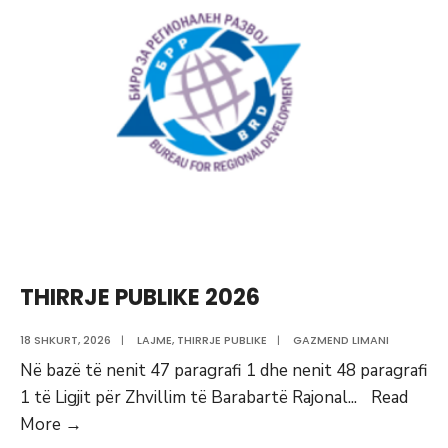
mbledhjen
e
propozim
projekteve
për
zhvillimin
e
rajoneve
planore
THIRRJE PUBLIKE 2026
18 SHKURT, 2026
|
LAJME
,
THIRRJE PUBLIKE
|
GAZMEND LIMANI
Në bazë të nenit 47 paragrafi 1 dhe nenit 48 paragrafi
1 të Ligjit për Zhvillim të Barabartë Rajonal
...
Read
THIRRJE
More
→