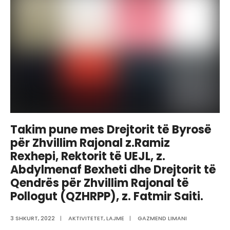
vitin
2022
Takim pune mes Drejtorit të Byrosë
për Zhvillim Rajonal z.Ramiz
Rexhepi, Rektorit të UEJL, z.
Abdylmenaf Bexheti dhe Drejtorit të
Qendrës për Zhvillim Rajonal të
Pollogut (QZHRPP), z. Fatmir Saiti.
3 SHKURT, 2022
|
AKTIVITETET
,
LAJME
|
GAZMEND LIMANI