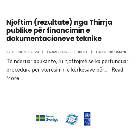
të
Fondit
për
Njoftim (rezultate) nga Thirrja
dokumentacion
publike për financimin e
teknik
dokumentacioneve teknike
22 QERSHOR, 2023
|
LAJME
,
THIRRJE PUBLIKE
|
GAZMEND LIMANI
Të nderuar aplikantë, Ju njoftojmë se ka përfunduar
procedura për vlerësimin e kërkesave për
...
Read
Njoftim
More
→
(rezultate)
nga
Thirrja
publike
për
financimin
e