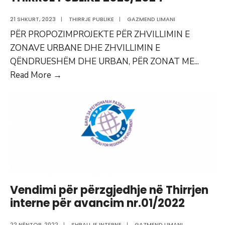
21 SHKURT, 2023
|
THIRRJE PUBLIKE
|
GAZMEND LIMANI
PËR PROPOZIMPROJEKTE PËR ZHVILLIMIN E
ZONAVE URBANE DHE ZHVILLIMIN E
QËNDRUESHËM DHE URBAN, PËR ZONAT ME
...
THIRRJE
Read More
→
PUBLIKE
2023/2024
Vendimi për përzgjedhje në Thirrjen
interne për avancim nr.01/2022
22 NËNTOR, 2022
|
SHPALLJE INTERNE
|
GAZMEND LIMANI