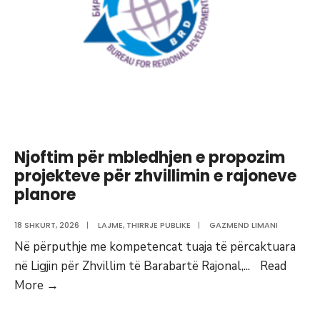
Njoftim për mbledhjen e propozim
projekteve për zhvillimin e rajoneve
planore
18 SHKURT, 2026
|
LAJME
,
THIRRJE PUBLIKE
|
GAZMEND LIMANI
Në përputhje me kompetencat tuaja të përcaktuara
në Ligjin për Zhvillim të Barabartë Rajonal,
...
Read
Njoftim
More
→
për