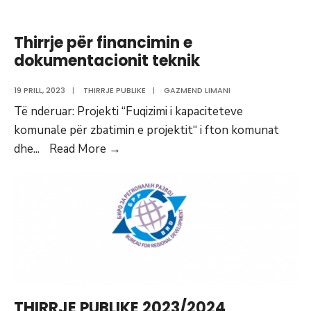
dokumentacioneve
teknike
Thirrje për financimin e
dokumentacionit teknik
19 PRILL, 2023
|
THIRRJE PUBLIKE
|
GAZMEND LIMANI
Të nderuar: Projekti “Fuqizimi i kapaciteteve
komunale për zbatimin e projektit“ i fton komunat
Thirrje
dhe
...
Read More
→
për
financimin
e
dokumentacionit
teknik
THIRRJE PUBLIKE 2023/2024