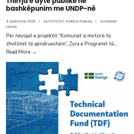
Thirrja e dytë publike në
bashkëpunim me UNDP-në
4 QERSHOR, 2025
|
AKTIVITETET
,
THIRRJE PUBLIKE
|
GAZMEND
LIMANI
Për nevojat e projektit “Komunat si motorë të
zhvillimit të qëndrueshëm”, Zyra e Programit të
...
Thirrja
Read More
→
e
dytë
publike
në
bashkëpunim
me
UNDP-
në