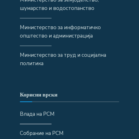
шумарство и водостопанство
——————
Министерство за информатичко
општество и администрација
——————
Министерство за труд и социјална
политика
Корисни врски
Влада на РСМ
——————
Собрание на РСМ