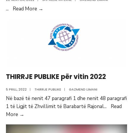
Vendimi
...
Read More
→
për
përzgjedhje
në
Thirrjen
interne
për
avancim
nr.01/2022
THIRRJE PUBLIKE për vitin 2022
5 PRILL, 2022
|
THIRRJE PUBLIKE
|
GAZMEND LIMANI
Në bazë të nenit 47 paragrafi 1 dhe nenit 48 paragrafi
1 të Ligjit të Zhvillimit të Barabartë Rajonal
...
Read
THIRRJE
More
→
PUBLIKE
për