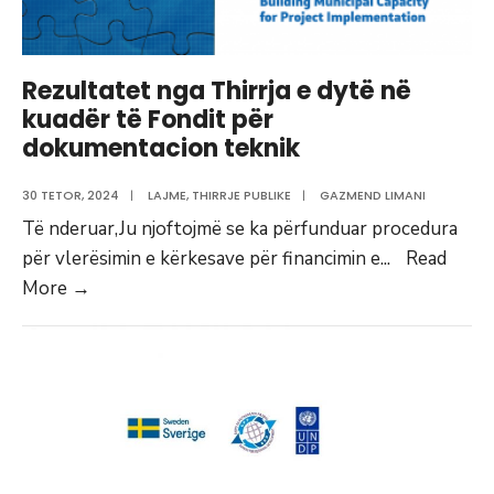
Rezultatet nga Thirrja e dytë në
kuadër të Fondit për
dokumentacion teknik
30 TETOR, 2024
|
LAJME
,
THIRRJE PUBLIKE
|
GAZMEND LIMANI
Të nderuar,Ju njoftojmë se ka përfunduar procedura
për vlerësimin e kërkesave për financimin e
...
Read
Rezultatet
More
→
nga
Thirrja
e
dytë
në
kuadër