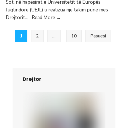
Sot, në hapësirat e Universitetit të Europës
Juglindore (UEJL) u realizua një takim pune mes
Takim
Drejtorit
...
Read More
→
pune
Faqosje
mes
1
2
…
10
Pasuesi
postimesh
Drejtorit
të
Byrosë
për
Zhvillim
Drejtor
Rajonal
z.Ramiz
Rexhepi,
Rektorit
të
UEJL,
z.