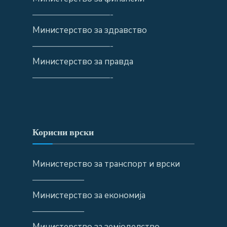
—————————-
Министерство за здравство
—————————-
Министерство за правда
—————————-
Корисни врски
Министерство за транспорт и врски
——————
Министерство за економија
——————
Министерство за земјоделство,