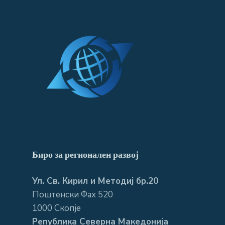
Биро за регионален развој
Ул. Св. Кирил и Методиј бр.20
Поштенски Фах 520
1000 Скопје
Република Северна Македонија