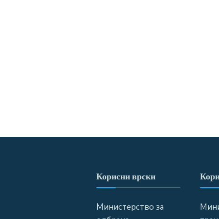
Корисни врски
Кори
Министерство за
Мини