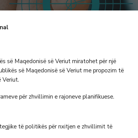
onal
ikës së Maqedonisë së Veriut miratohet për një
publikës së Maqedonisë së Veriut me propozim të
 Veriut.
rameve për zhvillimin e rajoneve planifikuese.
egjike të politikës për nxitjen e zhvillimit të