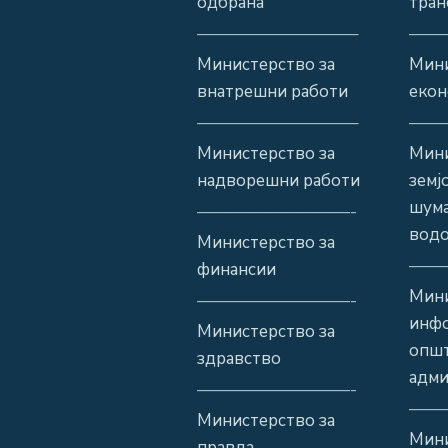
одбрана
тран
—————————–
——
Министерство за
Мини
внатрешни работи
екон
—————————–
——
Министерство за
Мини
надворешни работи
земј
шума
—————————-
водо
Министерство за
——
финансии
Мини
—————————-
инф
Министерство за
општ
здравство
адми
—————————-
——
Министерство за
Мини
правда