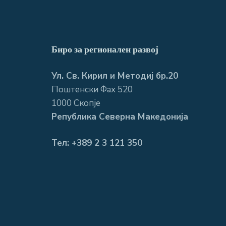
Биро за регионален развој
Ул. Св. Кирил и Методиј бр.20
Поштенски Фах 520
1000 Скопје
Република Северна Македонија
Тел: +389 2 3 121 350