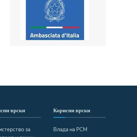
сни врски
Корисни врски
стерство за
Влада на РСМ