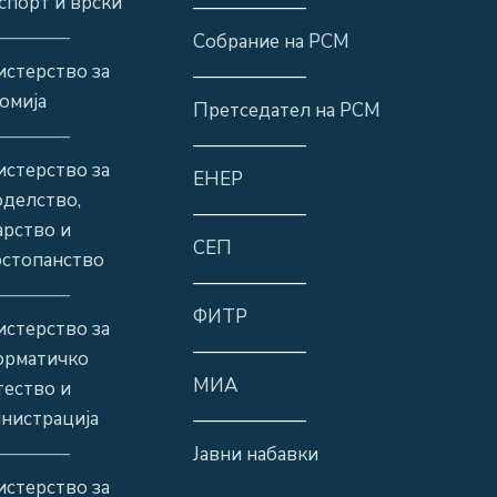
спорт и врски
——————
————
Собрание на РСМ
стерство за
——————
омија
Претседател на РСМ
————
——————
стерство за
ЕНЕР
оделство,
——————
рство и
СЕП
стопанство
——————
————
ФИТР
стерство за
——————
орматичко
МИА
ество и
нистрација
——————
————
Јавни набавки
стерство за