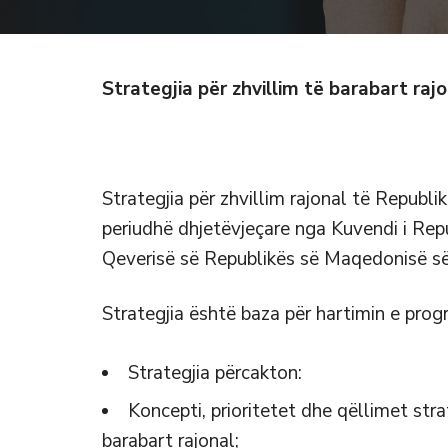
Strategjia për zhvillim të barabart raj
Strategjia për zhvillim rajonal të Republ
periudhë dhjetëvjeçare nga Kuvendi i Re
Qeverisë së Republikës së Maqedonisë së
Strategjia është baza për hartimin e prog
Strategjia përcakton:
Koncepti, prioritetet dhe qëllimet strat
barabart rajonal;