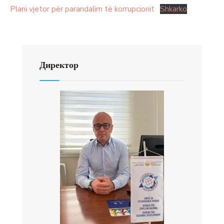
Plani vjetor për parandalim të korrupcionit
Shkarko
Директор