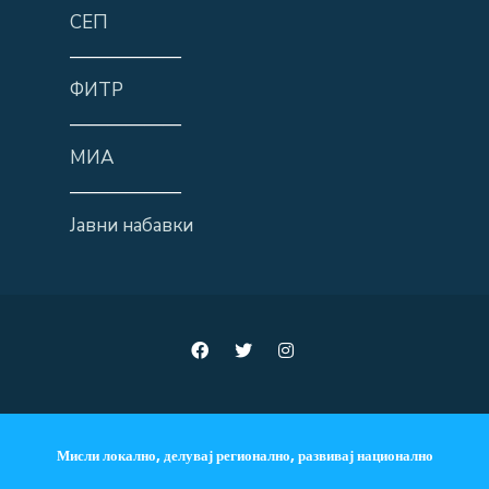
СЕП
——————
ФИТР
——————
МИА
——————
Јавни набавки
Мисли локално, делувај регионално, развивај национално