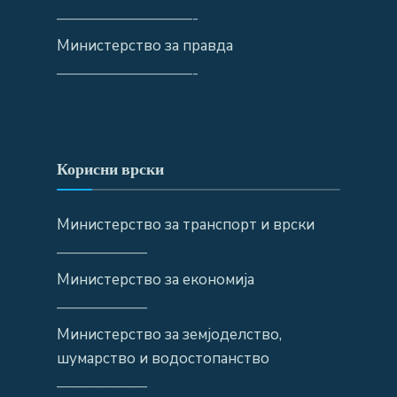
—————————-
Министерство за правда
—————————-
Корисни врски
Министерство за транспорт и врски
——————
Министерство за економија
——————
Министерство за земјоделство,
шумарство и водостопанство
——————