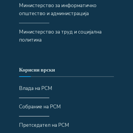
Министерство за информатичко
општество и администрација
——————
Министерство за труд и социјална
политика
Корисни врски
Влада на РСМ
——————
Собрание на РСМ
——————
Претседател на РСМ