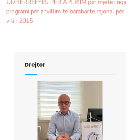
UDHËRRËFYES PËR APLIKIM për mjetet nga
programi për zhvillim të barabartë rajonal për
vitin 2015
Drejtor