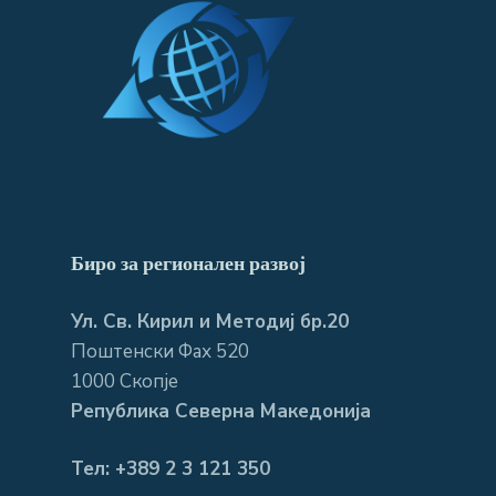
Биро за регионален развој
Ул. Св. Кирил и Методиј бр.20
Поштенски Фах 520
1000 Скопје
Република Северна Македонија
Тел: +389 2 3 121 350