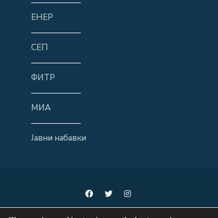
——————
ЕНЕР
——————
СЕП
——————
ФИТР
——————
МИА
——————
Јавни набавки