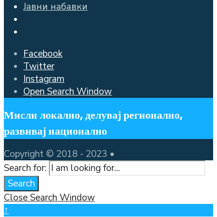
Јавни набавки
Facebook
Twitter
Instagram
Open Search Window
Мисли локално, делувај регионално,
развивај национално
Copyright © 2018 - 2023 •
Search for:
Search
Close Search Window
↑