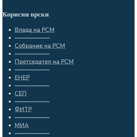
Корисни врски
Влада на РСМ
——————
Собрание на РСМ
——————
Претседател на РСМ
——————
ЕНЕР
——————
СЕП
——————
ФИТР
——————
МИА
——————