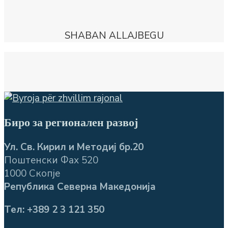
SHABAN ALLAJBEGU
Биро за регионален развој
Ул. Св. Кирил и Методиј бр.20
Поштенски Фах 520
1000 Скопје
Република Северна Македонија
Тел: +389 2 3 121 350