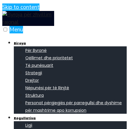
Skip to content
Menu
Biroya
Për Byronë
Qëllimet dhe prioritetet
Të punësuarit
Strategji
Drejtor
Nëpunësi për të Rinjtë
Struktura
Personat përgjegjës për parregullsi dhe dyshime
për mashtrime apo korrupsion
Regullativa
Ligji