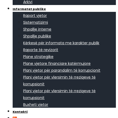
Arkivi
Informatat publike
Raport vjetor
Sistematizimi
Shpallje interne
Shpallje publike
Kërkesë për informata me karakter publik
Raporte të revizorit
Plane strategjike
Plane vjetore financiare katërmujore
Plani vjetor për parandalim të korrupcionit
Plani vjetor për vlersimin të rreziqeve të
korrupsionit
Plani vjetor për vlersimin të rreziqeve të
korrupsionit
Buxheti vjetor
Kontakti