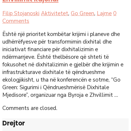
Filip Stojanoski
Aktivitetet
,
Go Green
,
Lajme
0
Comments
Është një prioritet kombëtar krijimi i planeve dhe
udhërrëfyesve për transformimin dixhital dhe
iniciativat financiare për dixhitalizimin e
ndërmarrjeve. Është thelbësore që shteti të
fokusohet në dixhitalizimin e gjelbër dhe krijimin e
infrastrukturave dixhitale të qëndrueshme
ekologjikisht, u tha në konferencën e sotme, “Go
Green: Sigurimi i Qëndrueshmërisë Dixhitale
Mjedisore”, organizuar nga Byroja e Zhvillimit …
Comments are closed.
Drejtor