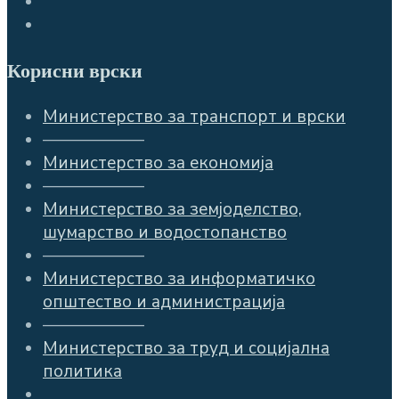
Корисни врски
Министерство за транспорт и врски
——————
Министерство за економија
——————
Министерство за земјоделство,
шумарство и водостопанство
——————
Министерство за информатичко
општество и администрација
——————
Министерство за труд и социјална
политика