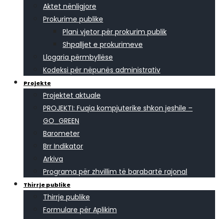
Aktet nënligjore
Prokurime publike
Plani vjetor për prokurim publik
Shpalljet e prokurimeve
Llogaria përmbyllëse
Kodeksi për nëpunës administrativ
Projekte
Projektet aktuale
PROJEKTI: Fuqia kompjuterike shkon jeshile –
GO_GREEN
Barometer
Brr Indikator
Arkiva
Programa për zhvillim të barabartë rajonal
Thirrje publike
Thirrje publike
Formulare për Aplikim