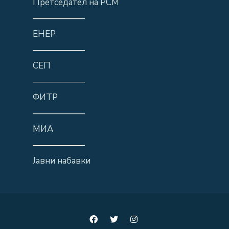
Претседател на РСМ
——————
ЕНЕР
——————
СЕП
——————
ФИТР
——————
МИА
——————
Јавни набавки