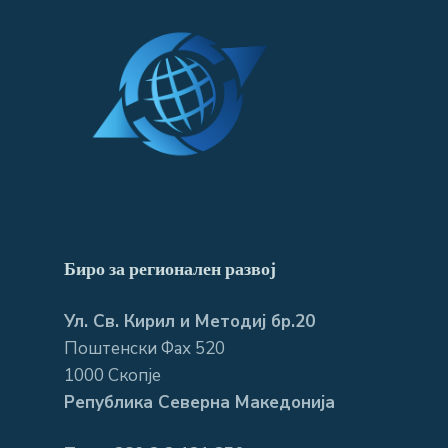
Биро за регионален развој
Ул. Св. Кирил и Методиј бр.20
Поштенски Фах 520
1000 Скопје
Република Северна Македонија