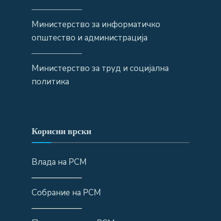
——————
Министерство за информатичко
општество и администрација
——————
Министерство за труд и социјална
политика
Корисни врски
Влада на РСМ
——————
Собрание на РСМ
——————