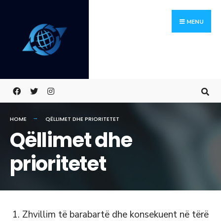
Skip
Search
to
for:
MENU
content
HOME
QËLLIMET DHE PRIORITETET
Qëllimet dhe
prioritetet
Zhvillim të barabartë dhe konsekuent në tërë