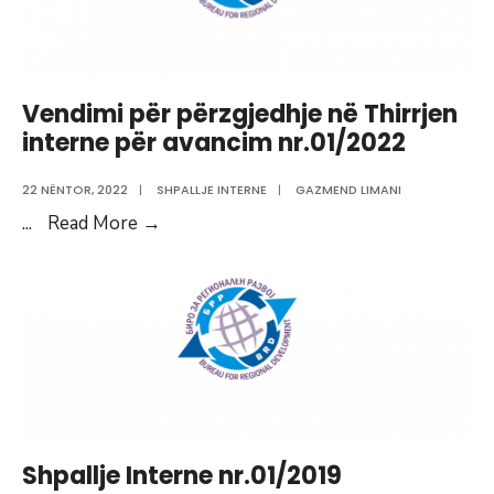
Vendimi për përzgjedhje në Thirrjen
interne për avancim nr.01/2022
22 NËNTOR, 2022
|
SHPALLJE INTERNE
|
GAZMEND LIMANI
Vendimi
...
Read More
→
për
përzgjedhje
në
Thirrjen
interne
për
avancim
nr.01/2022
Shpallje Interne nr.01/2019