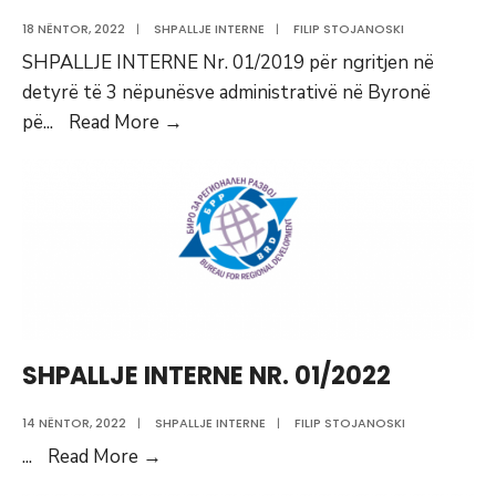
18 NËNTOR, 2022
|
SHPALLJE INTERNE
|
FILIP STOJANOSKI
SHPALLJE INTERNE Nr. 01/2019 për ngritjen në
detyrë të 3 nëpunësve administrativë në Byronë
Shpallje
pë
...
Read More
→
Interne
nr.01/2019
SHPALLJE INTERNE NR. 01/2022
14 NËNTOR, 2022
|
SHPALLJE INTERNE
|
FILIP STOJANOSKI
SHPALLJE
...
Read More
→
INTERNE