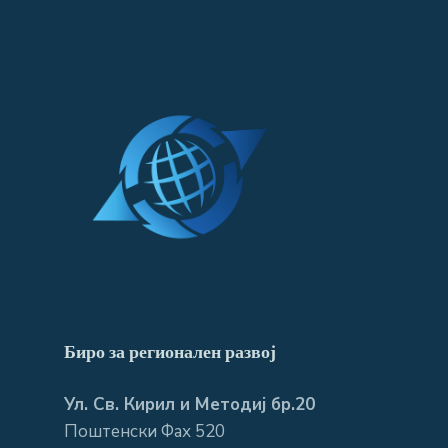
Биро за регионален развој
Ул. Св. Кирил и Методиј бр.20
Поштенски Фах 520