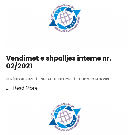
NR.
01/2022
Vendimet e shpalljes interne nr.
02/2021
18 NËNTOR, 2021
|
SHPALLJE INTERNE
|
FILIP STOJANOSKI
Vendimet
...
Read More
→
e
shpalljes
interne
nr.
02/2021