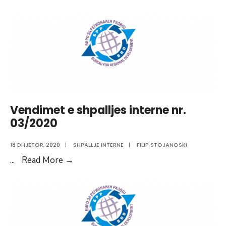
INTERNE
01/2021
Vendimet e shpalljes interne nr.
03/2020
18 DHJETOR, 2020
|
SHPALLJE INTERNE
|
FILIP STOJANOSKI
Vendimet
...
Read More
→
e
shpalljes
interne
nr.