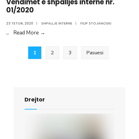
Vendimet e shpalljes interne nr.
01/2020
23 TETOR, 2020
|
SHPALLJE INTERNE
|
FILIP STOJANOSKI
Vendimet
...
Read More
→
e
Faqosje
shpalljes
1
2
3
Pasuesi
postimesh
interne
nr.
01/2020
Drejtor