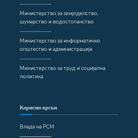
——————
Министерство за земјоделство,
шумарство и водостопанство
——————
Министерство за информатичко
општество и администрација
——————
Министерство за труд и социјална
политика
Корисни врски
Влада на РСМ
——————