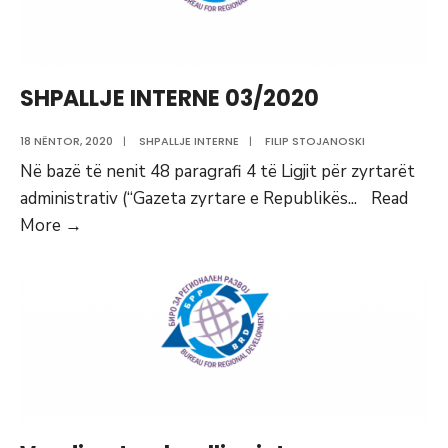
03/2020
SHPALLJE INTERNE 03/2020
18 NËNTOR, 2020
|
SHPALLJE INTERNE
|
FILIP STOJANOSKI
Në bazë të nenit 48 paragrafi 4 të Ligjit për zyrtarët
administrativ (“Gazeta zyrtare e Republikës
...
Read
SHPALLJE
More
→
INTERNE
03/2020