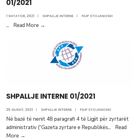
01/2021
1 SHTATOR, 2021
|
SHPALLJE INTERNE
|
FILIP STOJANOSKI
Vendimet
...
Read More
→
e
shpalljes
interne
nr.
01/2021
SHPALLJE INTERNE 01/2021
25 GUSHT, 2021
|
SHPALLJE INTERNE
|
FILIP STOJANOSKI
Në bazë të nenit 48 paragrafi 4 të Ligjit për zyrtarët
administrativ (“Gazeta zyrtare e Republikës
...
Read
SHPALLJE
More
→