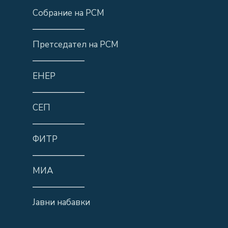
Собрание на РСМ
——————
Претседател на РСМ
——————
ЕНЕР
——————
СЕП
——————
ФИТР
——————
МИА
——————
Јавни набавки