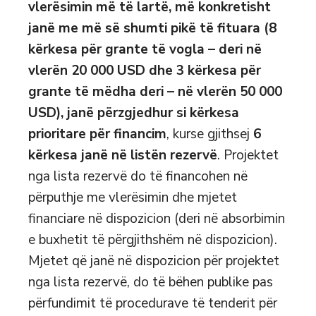
vlerësimin më të lartë, më konkretisht
janë me më së shumti pikë të fituara (
8
kërkesa për grante të vogla
–
deri në
vlerën
20 000
USD dhe
3
kërkesa për
grante të mëdha deri
–
në vlerën
50 000
USD
),
janë përzgjedhur si kërkesa
prioritare për financim
, kurse gjithsej
6
kërkesa janë në listën rezervë
. Projektet
nga lista rezervë do të financohen në
përputhje me vlerësimin dhe mjetet
financiare në dispozicion (deri në absorbimin
e buxhetit të përgjithshëm në dispozicion).
Mjetet që janë në dispozicion për projektet
nga lista rezervë, do të bëhen publike pas
përfundimit të procedurave të tenderit për