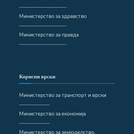
—————————-
Министерство за здравство
—————————-
Министерство за правда
—————————-
Корисни врски
Министерство за транспорт и врски
——————
Министерство за економија
——————
Министерство за земјоделство,