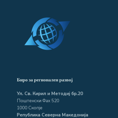
Биро за регионален развој
Ул. Св. Кирил и Методиј бр.20
Поштенски Фах 520
1000 Скопје
Република Северна Македонија