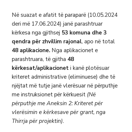
Në suazat e afatit të paraparë (10.05.2024
deri më 17.06.2024) janë parashtruar
kërkesa nga gjithsej
53
komuna dhe
3
qendra për zhvillim rajonal
, apo në total
48
aplikacione
.
Nga aplikacionet e
parashtruara, të gjitha
4
8
kërkesat
/
aplikacionet
i kanë plotësuar
kriteret administrative (eliminuese) dhe të
njëjtat më tutje janë vlerësuar në përputhje
me instruksionet për kërkuesit
(
Në
përputhje me Aneksin
2:
Kriteret për
vlerësimin e kërkesave për grant, nga
Thirrja për projektin
)
.