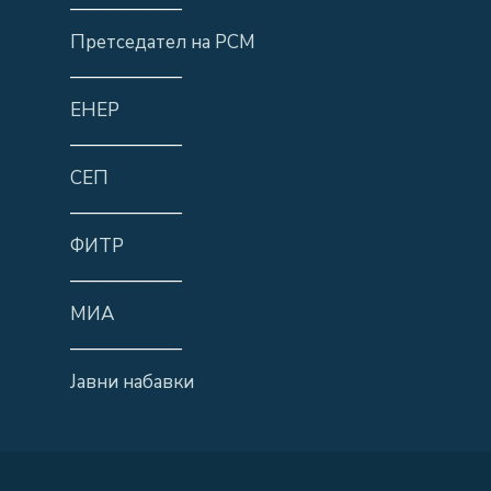
——————
Претседател на РСМ
——————
ЕНЕР
——————
СЕП
——————
ФИТР
——————
МИА
——————
Јавни набавки