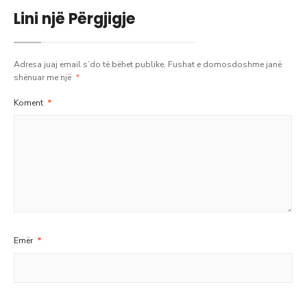
Lini një Përgjigje
Adresa juaj email s’do të bëhet publike.
Fushat e domosdoshme janë
shënuar me një
*
Koment
*
Emër
*