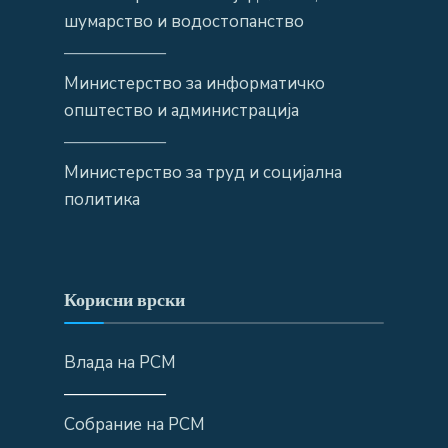
шумарство и водостопанство
——————
Министерство за информатичко
општество и администрација
——————
Министерство за труд и социјална
политика
Корисни врски
Влада на РСМ
——————
Собрание на РСМ