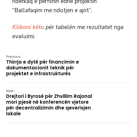
ndërkaq e përfshin edhe projektin
“Ballafaqim me ndotjen e ajrit”.
Klikoni këtu
për tabelën me rezultatet nga
evaluimi
.
Previous:
Thirrja e dytë për financimin e
dokumentacionit teknik për
projektet e infrastrukturës
Next:
Drejtori i Byrosë për Zhvillim Rajonal
mori pjesë në konferencën vjetore
për decentralizimin dhe qeverisjen
lokale