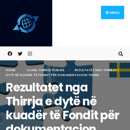
Skip
Search
to
for:
MENU
content
HOME
LAJME
,
THIRRJE PUBLIKE
REZULTATET NGA THIRRJA E
DYTË NË KUADËR TË FONDIT PËR DOKUMENTACION TEKNIK
Rezultatet nga
Thirrja e dytë në
kuadër të Fondit për
dokumentacion