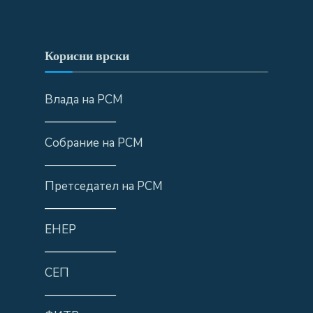
Корисни врски
Влада на РСМ
——————
Собрание на РСМ
——————
Претседател на РСМ
——————
ЕНЕР
——————
СЕП
——————