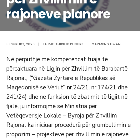
rajoneve planore
18 SHKURT, 2026
|
LAJME
,
THIRRJE PUBLIKE
|
GAZMEND LIMANI
Në përputhje me kompetencat tuaja të
përcaktuara në Ligjin për Zhvillim të Barabartë
Rajonal, (“Gazeta Zyrtare e Republikës së
Maqedonisë së Veriut” nr.24/21, nr.174/21 dhe
241/24) dhe në funksion të zbatimit të ligjit në
fjalë, ju informojmë se Ministriа për
Vetëqeverisje Lokale – Byroja për Zhvillim
Rajonal ka iniciuar procedurë për grumbullimin e
propozim – projekteve për zhvillimin e rajoneve