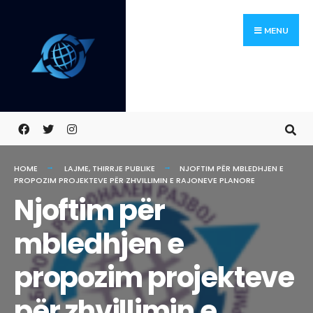
Skip
Search
to
for:
MENU
content
HOME
LAJME
,
THIRRJE PUBLIKE
NJOFTIM PËR MBLEDHJEN E
PROPOZIM PROJEKTEVE PËR ZHVILLIMIN E RAJONEVE PLANORE
Njoftim për
mbledhjen e
propozim projekteve
për zhvillimin e