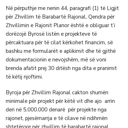
Në përputhje me nenin 44, paragrafi (1) të Ligjit
për Zhvillim të Barabartë Rajonal, Qendra për
Zhvillimin e Rajonit Planor është e obliguar t’i
dorëzojë Byrosë listën e projekteve të
përcaktuara për të cilat kërkohet financim, së
bashku me formularët e aplikimit dhe të gjithë
dokumentacionin e nevojshëm, më së voni
brenda afatit prej 30 ditësh nga dita e pranimit
të këtij njoftimi.
Byroja për Zhvillim Rajonal cakton shumën
minimale për projekt për këtë vit dhe ajo arrin
deri në 5.000.000 denarë për projekte nga
rajonet, pjesëmarrja e të cilave në ndihmën
shtetërore për zhvillim të barabartë rajonal