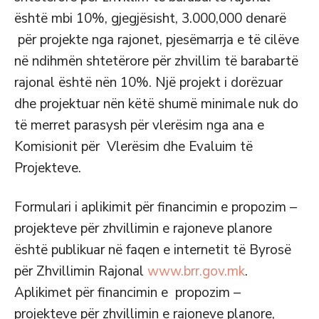
është mbi 10%, gjegjësisht, 3.000,000 denarë
për projekte nga rajonet, pjesëmarrja e të cilëve
në ndihmën shtetërore për zhvillim të barabartë
rajonal është nën 10%. Një projekt i dorëzuar
dhe projektuar nën këtë shumë minimale nuk do
të merret parasysh për vlerësim nga ana e
Komisionit për Vlerësim dhe Evaluim të
Projekteve.
Formulari i aplikimit për financimin e propozim –
projekteve për zhvillimin e rajoneve planore
është publikuar në faqen e internetit të Byrosë
për Zhvillimin Rajonal
www.brr.gov.mk
.
Aplikimet për financimin e propozim –
projekteve për zhvillimin e rajoneve planore,