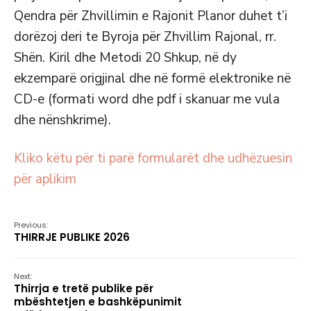
Qendra për Zhvillimin e Rajonit Planor duhet t’i
dorëzoj deri te Byroja për Zhvillim Rajonal, rr.
Shën. Kiril dhe Metodi 20 Shkup, në dy
ekzemparë origjinal dhe në formë elektronike në
CD-e (formati word dhe pdf i skanuar me vula
dhe nënshkrime).
Kliko këtu për ti parë formularët dhe udhëzuesin
për aplikim
Previous:
THIRRJE PUBLIKE 2026
Next:
Thirrja e tretë publike për
mbështetjen e bashkëpunimit