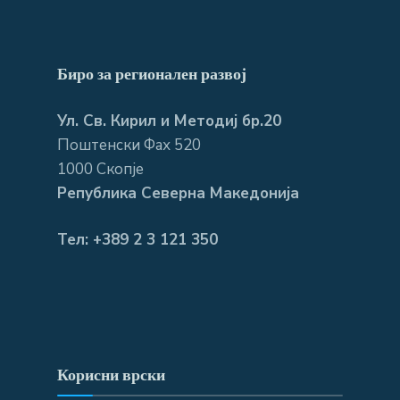
Биро за регионален развој
Ул. Св. Кирил и Методиј бр.20
Поштенски Фах 520
1000 Скопје
Република Северна Македонија
Тел: +389 2 3 121 350
Корисни врски