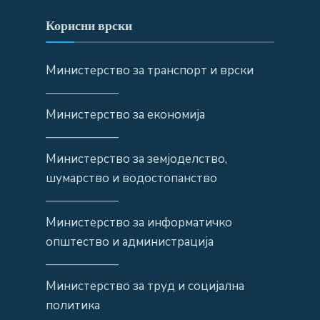
Корисни врски
Министерство за транспорт и врски
——————
Министерство за економија
——————
Министерство за земјоделство,
шумарство и водостопанство
——————
Министерство за информатичко
општество и администрација
——————
Министерство за труд и социјална
политика