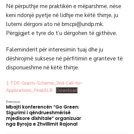
Në përputhje me praktikën e mëparshme, nëse
keni ndonjë pyetje në lidhje me këtë thirrje, ju
lutemi dërgoni ato në bmcpi@undp.mk.
Përgjigjet e tyre do t’u dërgohen të gjithëve.
Faleminderit për interesimin tuaj dhe ju
dëshirojmë suksese në përfitimin e granteve të
disponueshme në këtë thirrje.
1-TDF-Grants-Scheme_2nd-Call-for-
Applications_FinalALB
Download
Previous:
Mbajti konferencën “Go Green:
Sigurimi i qëndrueshmërisë
mjedisore dixhitale” organizuar
nga Byroja e Zhvillimit Rajonal