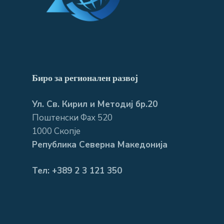
Биро за регионален развој
Ул. Св. Кирил и Методиј бр.20
Поштенски Фах 520
1000 Скопје
Република Северна Македонија
Тел: +389 2 3 121 350