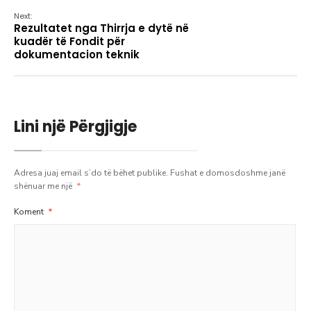
Next:
Rezultatet nga Thirrja e dytë në
kuadër të Fondit për
dokumentacion teknik
Lini një Përgjigje
Adresa juaj email s’do të bëhet publike.
Fushat e domosdoshme janë
shënuar me një
*
Koment
*