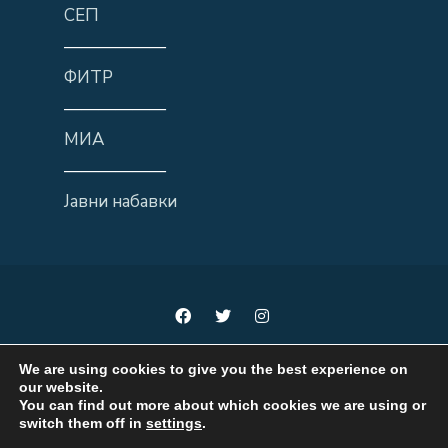
СЕП
——————
ФИТР
——————
МИА
——————
Јавни набавки
We are using cookies to give you the best experience on
our website.
You can find out more about which cookies we are using or
Мисли локално, делувај регионално, развивај национално
switch them off in
settings
.