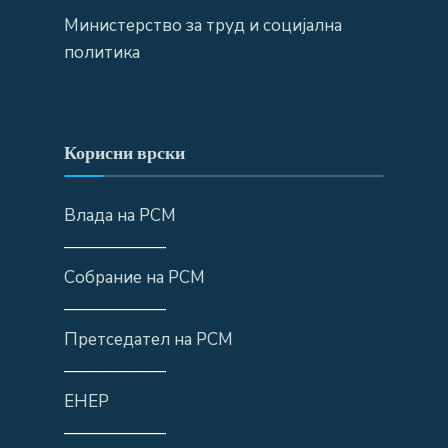
Министерство за труд и социјална
политика
Корисни врски
Влада на РСМ
——————
Собрание на РСМ
——————
Претседател на РСМ
——————
ЕНЕР
——————