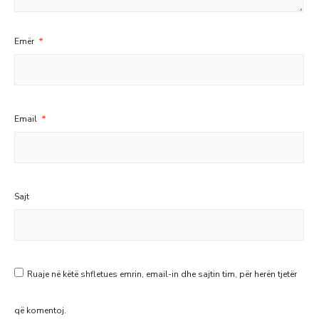
Emër
*
Email
*
Sajt
Ruaje në këtë shfletues emrin, email-in dhe sajtin tim, për herën tjetër
që komentoj.