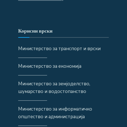
—————————-
Корисни врски
Министерство за транспорт и врски
——————
Министерство за економија
——————
Министерство за земјоделство,
шумарство и водостопанство
——————
Министерство за информатичко
општество и администрација
——————