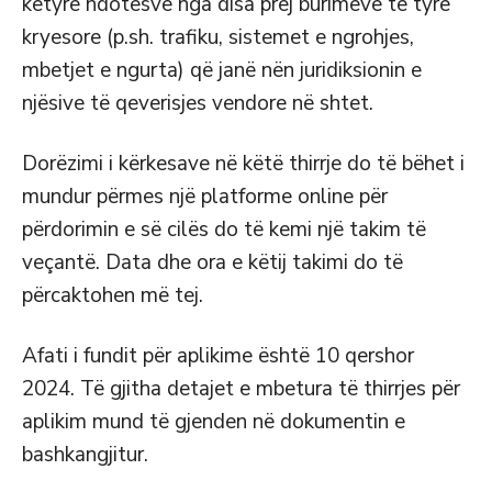
këtyre ndotësve nga disa prej burimeve të tyre
kryesore (p.sh. trafiku, sistemet e ngrohjes,
mbetjet e ngurta) që janë nën juridiksionin e
njësive të qeverisjes vendore në shtet.
Dorëzimi i kërkesave në këtë thirrje do të bëhet i
mundur përmes një platforme online për
përdorimin e së cilës do të kemi një takim të
veçantë. Data dhe ora e këtij takimi do të
përcaktohen më tej.
Afati i fundit për aplikime është 10 qershor
2024. Të gjitha detajet e mbetura të thirrjes për
aplikim mund të gjenden në dokumentin e
bashkangjitur.