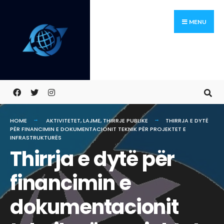
Skip
Search
to
for:
MENU
content
HOME
AKTIVITETET
,
LAJME
,
THIRRJE PUBLIKE
THIRRJA E DYTË
PËR FINANCIMIN E DOKUMENTACIONIT TEKNIK PËR PROJEKTET E
INFRASTRUKTURËS
Thirrja e dytë për
financimin e
dokumentacionit