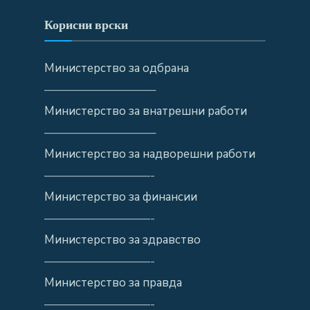
Корисни врски
Министерство за одбрана
—————————–
Министерство за внатрешни работи
—————————–
Министерство за надворешни работи
—————————-
Министерство за финансии
—————————-
Министерство за здравство
—————————-
Министерство за правда
—————————-