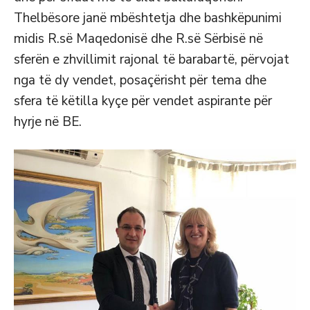
Thelbësore janë mbështetja dhe bashkëpunimi
midis R.së Maqedonisë dhe R.së Sërbisë në
sf
erën e zhvillimit rajonal të barabartë, përvojat
nga të dy vendet, posaçërisht për tema dhe
sfera të këtilla kyçe për vendet aspirante për
hyrje në BE.