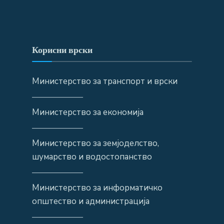
Корисни врски
Министерство за транспорт и врски
——————
Министерство за економија
——————
Министерство за земјоделство,
шумарство и водостопанство
——————
Министерство за информатичко
општество и администрација
——————