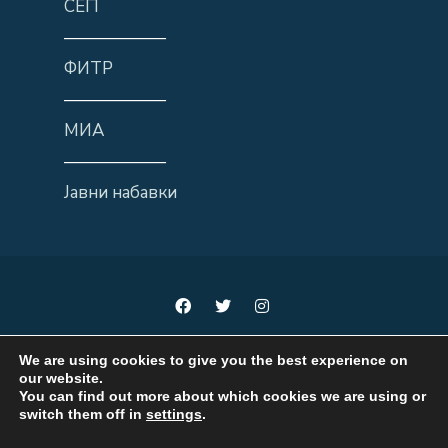
СЕП
——————
ФИТР
——————
МИА
——————
Јавни набавки
We are using cookies to give you the best experience on
our website.
You can find out more about which cookies we are using or
Мисли локално, делувај регионално, развивај национално
switch them off in
settings
.