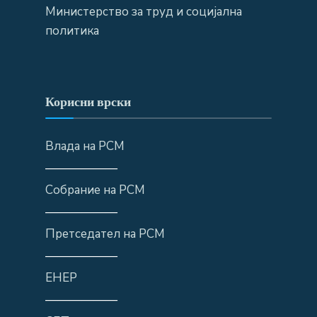
Министерство за труд и социјална
политика
Корисни врски
Влада на РСМ
——————
Собрание на РСМ
——————
Претседател на РСМ
——————
ЕНЕР
——————