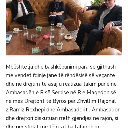
Mbështetja dhe bashkëpunimi para se gjithash
me vendet fqinje janë të rëndësisë së veçantë
dhe në drejtim të asaj u realizua takim pune në
Ambasadën e R.së Sërbisë në R.e Maqedonisë
në mes Drejtorit të Byros për Zhvillim Rajonal
z.Ramiz Rexhepi dhe Ambasadorit . Ambasadori
dhe drejtori diskutuan rreth gjendjes në rajon, si
dhe për sfidat me të cilat ballafaqohen.