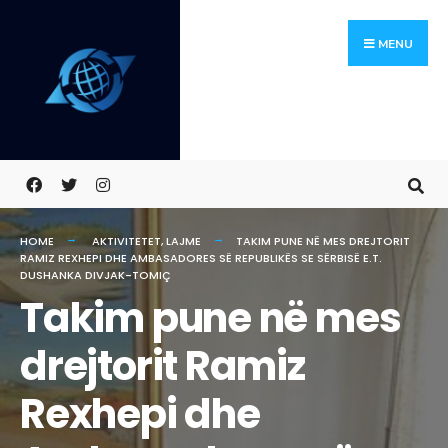
Skip
Search
to
for:
MENU
content
HOME
AKTIVITETET
,
LAJME
TAKIM PUNE NË MES DREJTORIT
RAMIZ REXHEPI DHE AMBASADORES SË REPUBLIKËS SE SËRBISË E.T.
DUSHANKA DIVJAK-TOMIÇ
Takim pune në mes
drejtorit Ramiz
Rexhepi dhe