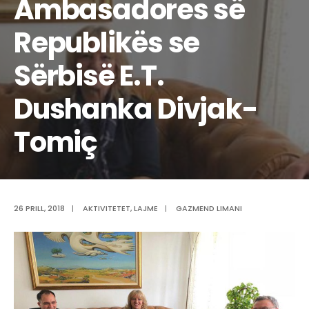
Ambasadores së
Republikës se
Sërbisë E.T.
Dushanka Divjak-
Tomiç
26 PRILL, 2018
|
AKTIVITETET
,
LAJME
|
GAZMEND LIMANI