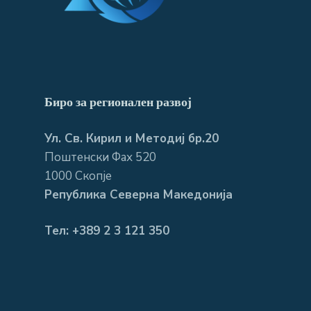
Биро за регионален развој
Ул. Св. Кирил и Методиј бр.20
Поштенски Фах 520
1000 Скопје
Република Северна Македонија
Тел: +389 2 3 121 350