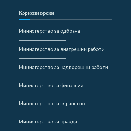
Корисни врски
Министерство за одбрана
—————————–
Министерство за внатрешни работи
—————————–
Министерство за надворешни работи
—————————-
Министерство за финансии
—————————-
Министерство за здравство
—————————-
Министерство за правда
—————————-