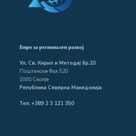
Биро за регионален развој
Ул. Св. Кирил и Методиј бр.20
Поштенски Фах 520
1000 Скопје
Република Северна Македонија
Тел: +389 2 3 121 350