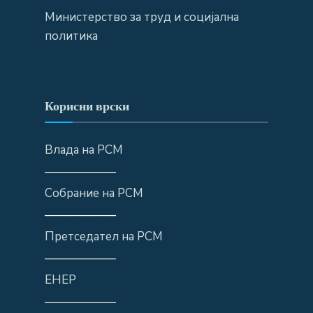
Министерство за труд и социјална
политика
Корисни врски
Влада на РСМ
——————
Собрание на РСМ
——————
Претседател на РСМ
——————
ЕНЕР
——————