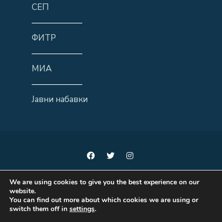
СЕП
——————
ФИТР
——————
МИА
——————
Јавни набавки
We are using cookies to give you the best experience on our
website.
You can find out more about which cookies we are using or
Мисли локално, делувај регионално, развивај национално
switch them off in
settings
.