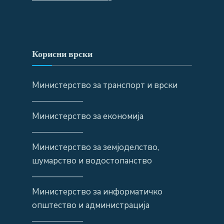
Корисни врски
Министерство за транспорт и врски
——————
Министерство за економија
——————
Министерство за земјоделство,
шумарство и водостопанство
——————
Министерство за информатичко
општество и администрација
——————