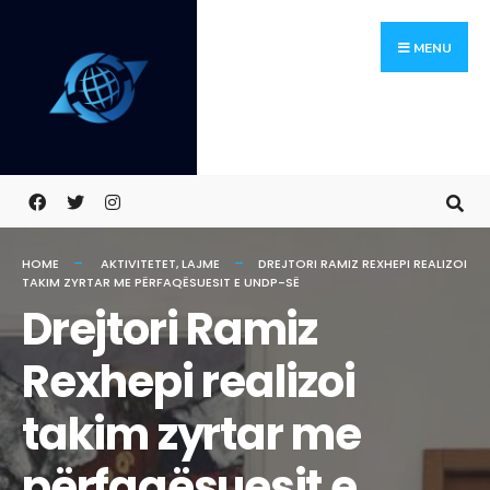
Skip
Search
to
for:
MENU
content
HOME
AKTIVITETET
,
LAJME
DREJTORI RAMIZ REXHEPI REALIZOI
TAKIM ZYRTAR ME PËRFAQËSUESIT E UNDP-SË
Drejtori Ramiz
Rexhepi realizoi
takim zyrtar me
përfaqësuesit e