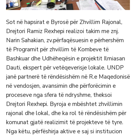
Sot në hapsirat e Byrosë për Zhvillim Rajonal,
Drejtori Ramiz Rexhepi realizoi takim me znj.
Narin Sahakian, zv.përfaqësuesin e përhershëm
të Programit për zhvillim të Kombeve të
Bashkuar dhe Udhëheqësin e projektit Ilmiasan
Dauti, ekspert për vetëqeverisje lokale. UNDP
janë partnerë të rëndësishëm në R.e Maqedonisë
në vendosjen, avansimin dhe përforëcimin e
proceseve nga sfera të ndryshme, theksoi
Drejtori Rexhepi. Byroja e mbështet zhvillimin
rajonal dhe lokal, dhe ka rol
të rëndësishëm për
komunat gjatë realizimit të projekteve të tyre.
Nga këtu, përfëshirja aktive e saj si institucion