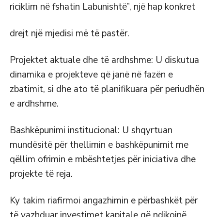
riciklim në fshatin Labunishtë”, një hap konkret
drejt një mjedisi më të pastër.
Projektet aktuale dhe të ardhshme: U diskutua
dinamika e projekteve që janë në fazën e
zbatimit, si dhe ato të planifikuara për periudhën
e ardhshme.
Bashkëpunimi institucional: U shqyrtuan
mundësitë për thellimin e bashkëpunimit me
qëllim ofrimin e mbështetjes për iniciativa dhe
projekte të reja.
Ky takim riafirmoi angazhimin e përbashkët për
të vazhduar investimet kapitale që ndikojnë