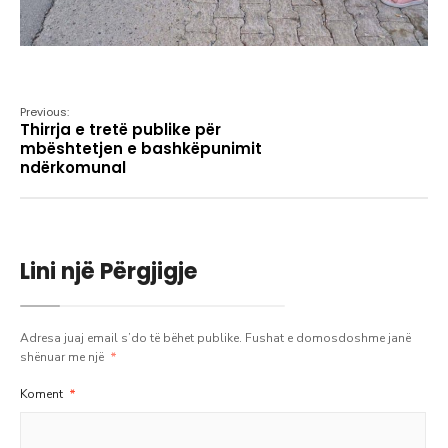
Previous:
Thirrja e tretë publike për
mbështetjen e bashkëpunimit
ndërkomunal
Lini një Përgjigje
Adresa juaj email s’do të bëhet publike.
Fushat e domosdoshme janë
shënuar me një
*
Koment
*