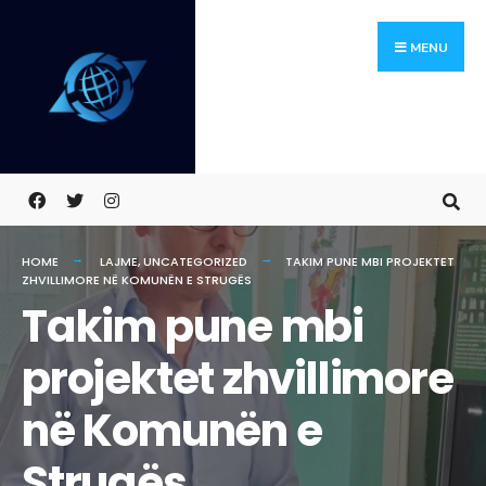
Skip
Search
to
for:
MENU
content
HOME
LAJME
,
UNCATEGORIZED
TAKIM PUNE MBI PROJEKTET
ZHVILLIMORE NË KOMUNËN E STRUGËS
Takim pune mbi
projektet zhvillimore
në Komunën e
Strugës