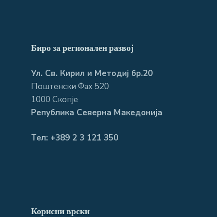
Биро за регионален развој
Ул. Св. Кирил и Методиј бр.20
Поштенски Фах 520
1000 Скопје
Република Северна Македонија
Тел: +389 2 3 121 350
Корисни врски