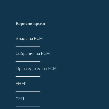
Корисни врски
Влада на РСМ
——————
Собрание на РСМ
——————
Претседател на РСМ
——————
ЕНЕР
——————
СЕП
——————