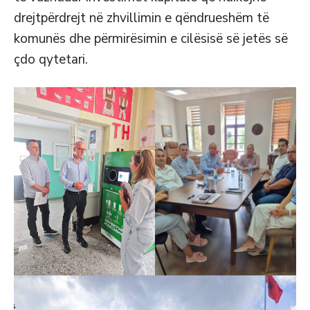
drejtpërdrejt në zhvillimin e qëndrueshëm të
komunës dhe përmirësimin e cilësisë së jetës së
çdo qytetari.