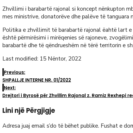
Zhvillimi i barabartë rajonal si koncept nënkupton m
mes ministrive, donatorëve dhe palëve të tanguara në
Politika e zhvillimit të barabartë rajonal ëahtë lart 
është përmirësimi i mirëqenies së rajoneve, zvogëlimi 
barabartë dhe të qëndrueshëm në tërë territorin e sht
Last modified: 15 Nëntor, 2022
Previous:
SHPALLJE INTERNE NR. 01/2022
Next:
Drejtori i Byrosë për Zhvillim Rajonal z. Ramiz Rexhepi 
Lini një Përgjigje
Adresa juaj email s’do të bëhet publike.
Fushat e do