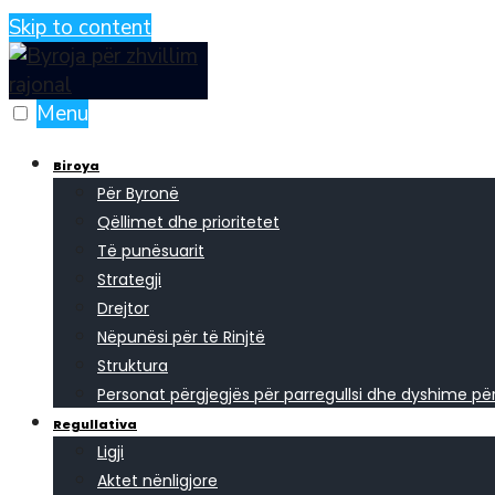
Skip to content
Menu
Biroya
Për Byronë
Qëllimet dhe prioritetet
Të punësuarit
Strategji
Drejtor
Nëpunësi për të Rinjtë
Struktura
Personat përgjegjës për parregullsi dhe dyshime p
Regullativa
Ligji
Aktet nënligjore