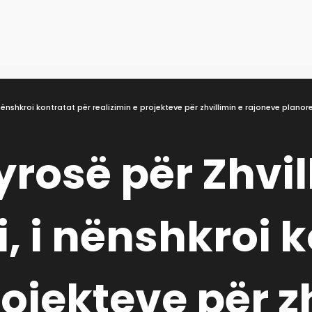
i nënshkroi kontratat për realizimin e projekteve për zhvillimin e rajoneve plano
Byrosë për Zhvi
 i nënshkroi k
rojekteve për z