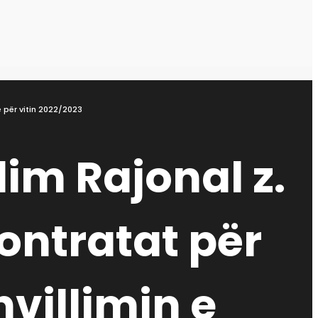
re për vitin 2022/2023
llim Rajonal z.
ontratat për
hvillimin e