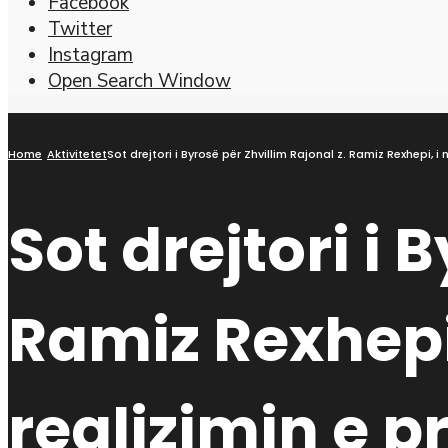
Facebook
Twitter
Instagram
Open Search Window
Home
Aktivitetet
Sot drejtori i Byrosë për Zhvillim Rajonal z. Ramiz Rexhepi, 
Sot drejtori i 
Ramiz Rexhepi,
realizimin e p