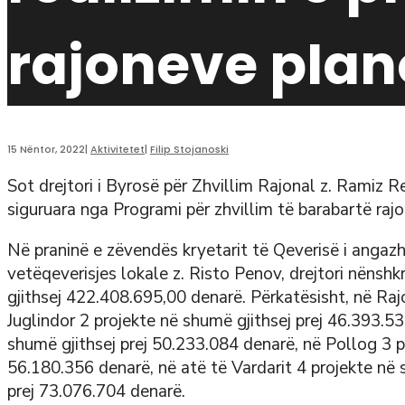
rajoneve plano
15 Nëntor, 2022
|
Aktivitetet
|
Filip Stojanoski
Sot drejtori i Byrosë për Zhvillim Rajonal z. Ramiz R
siguruara nga Programi për zhvillim të barabartë rajo
Në praninë e zëvendës kryetarit të Qeverisë i angazh
vetëqeverisjes lokale z. Risto Penov, drejtori
nënshkr
gjithsej 422.408.695,00 denarë. Përkatësisht, në Raj
Juglindor 2 projekte në shumë gjithsej prej 46.393.5
shumë gjithsej prej 50.233.084 denarë, në Pollog 3 p
56.180.356 denarë, në atë të Vardarit 4 projekte në 
prej 73.076.704 denarë.