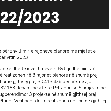
022/2023
ve për zhvillimin e rajoneve planore me mjetet e
për vitin 2023.
mike dhe të investimeve z. Bytiqi dhe ministri i
të realizohen në 8 rajonet planore në shumë prej
shumë gjithsej prej 30.413.426 denarë, në ajo
.732.183 denarë, në atë të Pellagonisë 5 projekte në
Jugperëndimor 3 projekte në shumë gjithsej prej
Planor Verilindor do të realizohen në shumë gjithsej