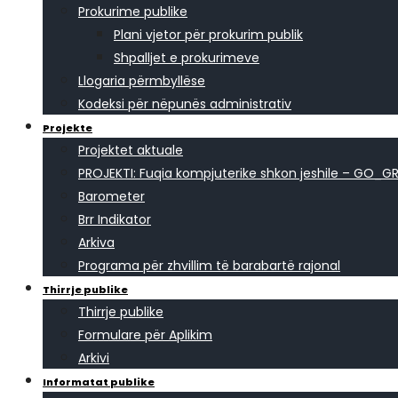
Prokurime publike
Plani vjetor për prokurim publik
Shpalljet e prokurimeve
Llogaria përmbyllëse
Kodeksi për nëpunës administrativ
Projekte
Projektet aktuale
PROJEKTI: Fuqia kompjuterike shkon jeshile – GO_G
Barometer
Brr Indikator
Arkiva
Programa për zhvillim të barabartë rajonal
Thirrje publike
Thirrje publike
Formulare për Aplikim
Arkivi
Informatat publike