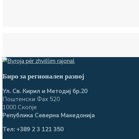
Биро за регионален развој
Ул. Св. Кирил и Методиј бр.20
Поштенски Фах 520
1000 Скопје
Република Северна Македонија
Тел: +389 2 3 121 350