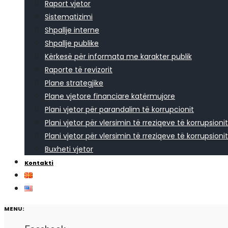
Raport vjetor
Sistematizimi
Shpallje interne
Shpallje publike
Kërkesë për informata me karakter publik
Raporte të revizorit
Plane strategjike
Plane vjetore financiare katërmujore
Plani vjetor për parandalim të korrupcionit
Plani vjetor për vlersimin të rreziqeve të korrupsionit
Plani vjetor për vlersimin të rreziqeve të korrupsionit
Buxheti vjetor
Kontakti
MENU: