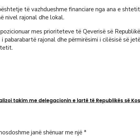
bështetje të vazhdueshme financiare nga ana e shtetit
 nivel rajonal dhe lokal.
e pozicionuar mes prioriteteve të Qeverisë së Republikë
i pabarabartë rajonal dhe përmirësimi i cilësisë së jet
etit.
realizoi takim me delegacionin e lartë të Republikës së Ko
mosdoshme janë shënuar me një
*