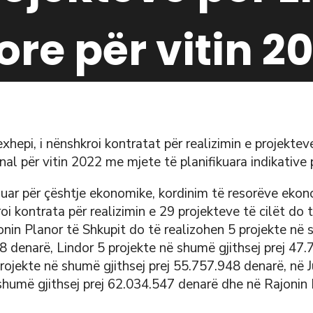
re për vitin 2
exhepi, i nënshkroi kontratat për realizimin e projekte
nal për vitin 2022 me mjete të planifikuara indikative 
uar për çështje ekonomike, kordinim të resorëve ekono
oi kontrata për realizimin e 29 projekteve të cilët do 
onin Planor të Shkupit do të realizohen 5 projekte në 
38 denarë, Lindor 5 projekte në shumë gjithsej prej 47
rojekte në shumë gjithsej prej 55.757.948 denarë, në 
shumë gjithsej prej 62.034.547 denarë dhe në Rajonin 