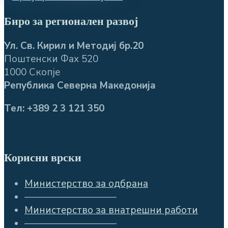
Биро за регионален развој
Ул. Св. Кирил и Методиј бр.20
Поштенски Фах 520
1000 Скопје
Република Северна Македонија
Тел: +389 2 3 121 350
Корисни врски
Министерство за одбрана
—————————–
Министерство за внатрешни работи
—————————–