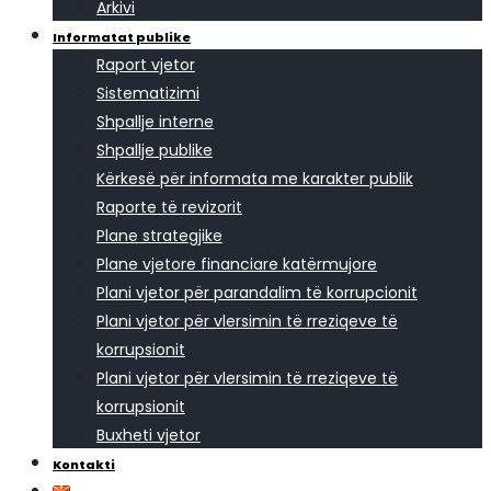
Arkivi
Informatat publike
Raport vjetor
Sistematizimi
Shpallje interne
Shpallje publike
Kërkesë për informata me karakter publik
Raporte të revizorit
Plane strategjike
Plane vjetore financiare katërmujore
Plani vjetor për parandalim të korrupcionit
Plani vjetor për vlersimin të rreziqeve të
korrupsionit
Plani vjetor për vlersimin të rreziqeve të
korrupsionit
Buxheti vjetor
Kontakti