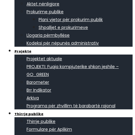
Aktet nënligjore
Prokurime publike
Plani vjetor për prokurim publik
Shpalljet e prokurimeve
Llogaria përmbyllëse
Kodeksi për nëpunës administrativ
Projekte
Projektet aktuale
PROJEKTI: Fuqia kompjuterike shkon jeshile –
GO_GREEN
Barometer
Brr Indikator
Arkiva
Programa për zhvillim të barabartë rajonal
Thirrje publike
Thirrje publike
Formulare për Aplikim