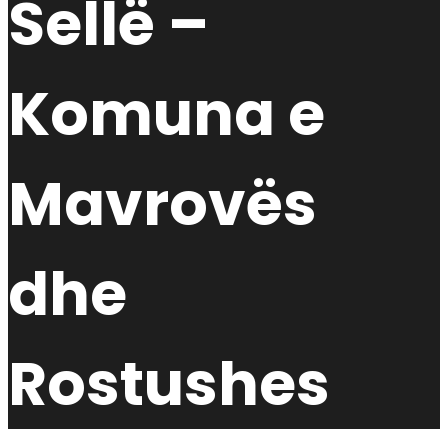
Sellë –
Komuna e
Mavrovës
dhe
Rostushes