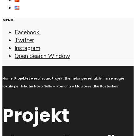
MENU:
Facebook
Twitter
Instagram
Open Search Window
Home
Projektet e realizuara
Projekt themelor për rehabilitimin e rrugës
lokale për fshatin Novo Sellë – Komuna e Mavrovës dhe Rostushes
Projekt