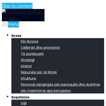
Skip to content
Menu
Biroya
Për Byronë
Qëllimet dhe prioritetet
Të punësuarit
Strategji
Drejtor
Nëpunësi për të Rinjtë
Struktura
Personat përgjegjës për parregullsi dhe dyshime
për mashtrime apo korrupsion
Regullativa
Ligji