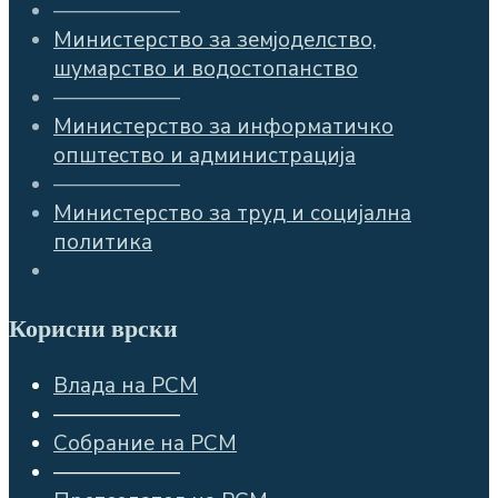
——————
Министерство за земјоделство,
шумарство и водостопанство
——————
Министерство за информатичко
општество и администрација
——————
Министерство за труд и социјална
политика
Корисни врски
Влада на РСМ
——————
Собрание на РСМ
——————