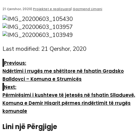
21 Qershor, 2020
|
Projektet e realizuara
|
Gazmend Limani
Last modified: 21 Qershor, 2020
Previous:
Ndërtimi i rrugës me shëtitore në fshatin Gradsko
Balldovci – Komuna e Strumicës
Next:
Përmirësimi i kushteve të jetesës në fshatin Slladuevë,
Komuna e Demir Hisarit përmes rindërtimit të rrugës
komunale
Lini një Përgjigje