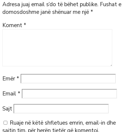
Adresa juaj email s’do të bëhet publike.
Fushat e
domosdoshme janë shënuar me një
*
Koment
*
Emër
*
Email
*
Sajt
Ruaje në këtë shfletues emrin, email-in dhe
sajtin tim, për herën tjetër që komentoj.