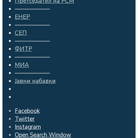
Претседател на РСМ
——————
ЕНЕР
——————
СЕП
——————
ФИТР
——————
МИА
——————
Јавни набавки
Facebook
Twitter
Instagram
Open Search Window