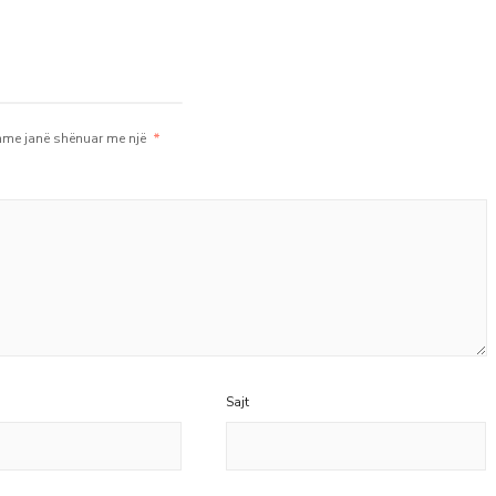
me janë shënuar me një
*
Sajt