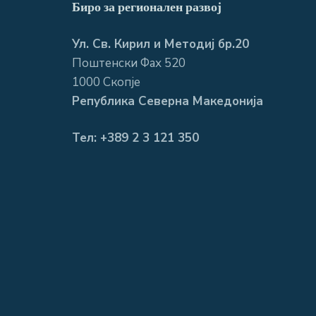
Биро за регионален развој
Ул. Св. Кирил и Методиј бр.20
Поштенски Фах 520
1000 Скопје
Република Северна Македонија
Тел: +389 2 3 121 350