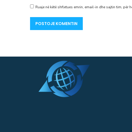
Ruaje në këtë shfletues emrin, email-in dhe sajtin tim, për h