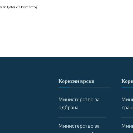
erën tjetër që komentoj.
Корисни врски
Кори
Министерство за
Мини
одбрана
тран
—————————–
——
Министерство за
Мини