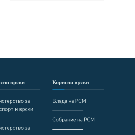
сни врски
Корисни врски
стерство за
Влада на РСМ
спорт и врски
——————
————
Собрание на РСМ
стерство за
——————