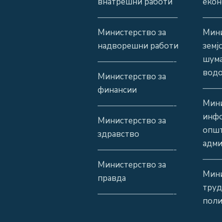
внатрешни работи
екон
—————————–
——
Министерство за
Мини
надворешни работи
земј
шума
—————————-
водо
Министерство за
——
финансии
Мини
—————————-
инф
Министерство за
општ
здравство
адми
—————————-
——
Министерство за
Мини
правда
труд
—————————-
поли