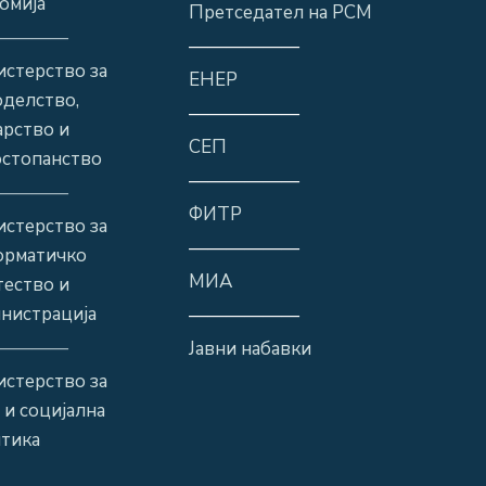
омија
Претседател на РСМ
————
——————
стерство за
ЕНЕР
оделство,
——————
рство и
СЕП
стопанство
——————
————
ФИТР
стерство за
——————
орматичко
МИА
ество и
нистрација
——————
————
Јавни набавки
стерство за
 и социјална
тика