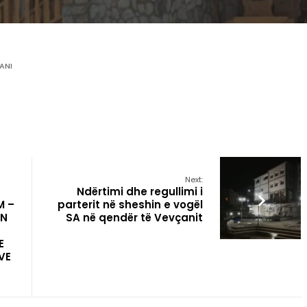
ANI
Next:
Ndërtimi dhe regullimi i
M –
parterit në sheshin e vogël
IN
SA në qendër të Vevçanit
E
VE