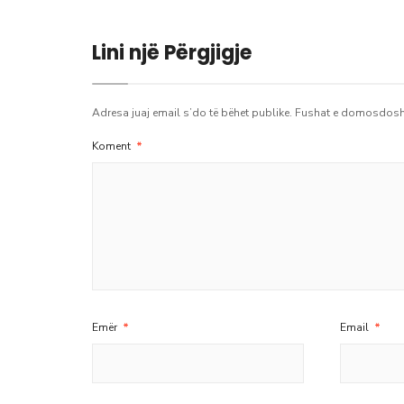
Lini një Përgjigje
Adresa juaj email s’do të bëhet publike.
Fushat e domosdosh
Koment
*
Emër
*
Email
*