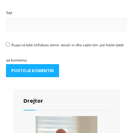
Sajt
Ruaje në këtë shfletues emrin, email-in dhe sajtin tim, për herën tjetër
që komentoj.
Drejtor