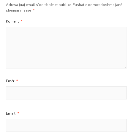
Adresa juaj email s’do të bëhet publike.
Fushat e domosdoshme janë
shënuar me një
*
Koment
*
Emër
*
Email
*