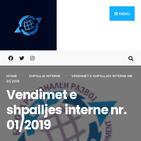
Skip
Search
to
for:
MENU
content
HOME
SHPALLJE INTERNE
VENDIMET E SHPALLJES INTERNE NR.
01/2019
Vendimet e
shpalljes interne nr.
01/2019