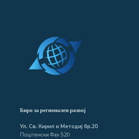
Биро за регионален развој
Ул. Св. Кирил и Методиј бр.20
Поштенски Фах 520