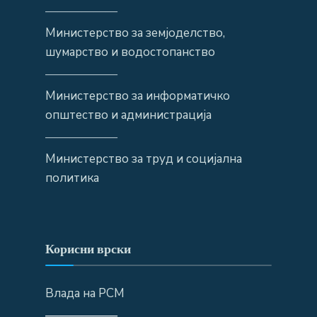
——————
Министерство за земјоделство,
шумарство и водостопанство
——————
Министерство за информатичко
општество и администрација
——————
Министерство за труд и социјална
политика
Корисни врски
Влада на РСМ
——————