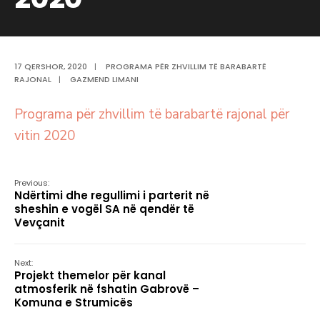
17 QERSHOR, 2020
|
PROGRAMA PËR ZHVILLIM TË BARABARTË
RAJONAL
|
GAZMEND LIMANI
Programa për zhvillim të barabartë rajonal për
vitin 2020
Previous:
Ndërtimi dhe regullimi i parterit në
sheshin e vogël SA në qendër të
Vevçanit
Next:
Projekt themelor për kanal
atmosferik në fshatin Gabrovë –
Komuna e Strumicës