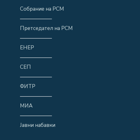
Собрание на РСМ
——————
Претседател на РСМ
——————
ЕНЕР
——————
СЕП
——————
ФИТР
——————
МИА
——————
Јавни набавки