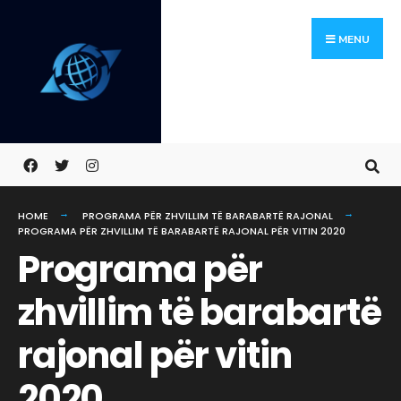
Search
Skip
for:
MENU
to
content
HOME
PROGRAMA PËR ZHVILLIM TË BARABARTË RAJONAL
PROGRAMA PËR ZHVILLIM TË BARABARTË RAJONAL PËR VITIN 2020
Programa për
zhvillim të barabartë
rajonal për vitin
2020