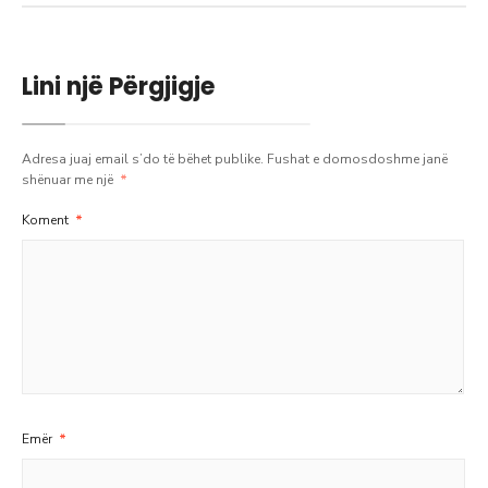
Lini një Përgjigje
Adresa juaj email s’do të bëhet publike.
Fushat e domosdoshme janë
shënuar me një
*
Koment
*
Emër
*