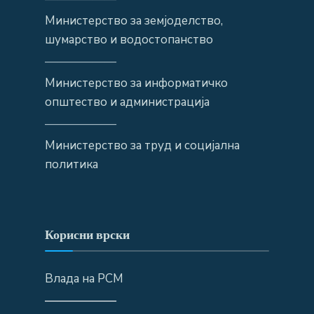
Министерство за земјоделство,
шумарство и водостопанство
——————
Министерство за информатичко
општество и администрација
——————
Министерство за труд и социјална
политика
Корисни врски
Влада на РСМ
——————