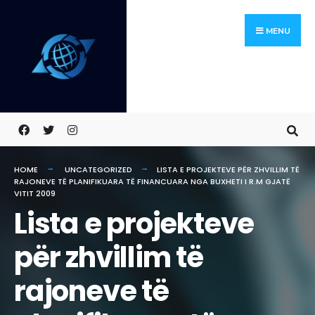
Skip
Search
to
for:
MENU
content
HOME
UNCATEGORIZED
LISTA E PROJEKTEVE PËR ZHVILLIM TË
RAJONEVE TË PLANIFIKUARA TË FINANCUARA NGA BUXHETI I R.M GJATË
VITIT 2009
Lista e projekteve
për zhvillim të
rajoneve të