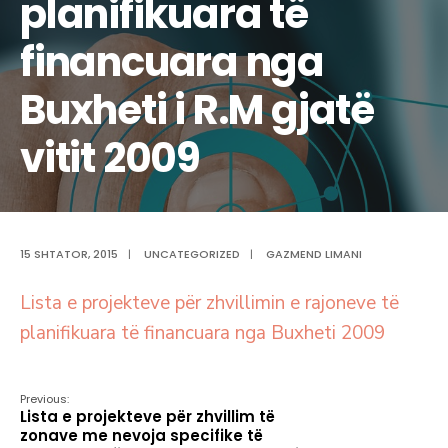
planifikuara të
financuara nga
Buxheti i R.M gjatë
vitit 2009
15 SHTATOR, 2015
|
UNCATEGORIZED
|
GAZMEND LIMANI
Lista e projekteve për zhvillimin e rajoneve të
planifikuara të financuara nga Buxheti 2009
Previous:
Lista e projekteve për zhvillim të
zonave me nevoja specifike të