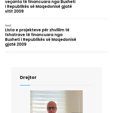
veçanta të financuara nga Buxheti
i Republikës së Maqedonisë gjatë
vitit 2009
Next:
Lista e projekteve për zhvillim të
fshatrave të financuara nga
Buxheti i Republikës së Maqedonisë
gjatë 2009
Drejtor