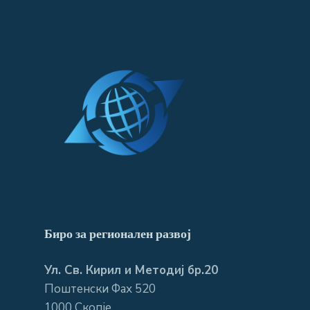
Биро за регионален развој
Ул. Св. Кирил и Методиј бр.20
Поштенски Фах 520
1000 Скопје