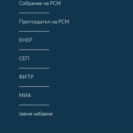
Собрание на РСМ
——————
Претседател на РСМ
——————
ЕНЕР
——————
СЕП
——————
ФИТР
——————
МИА
——————
Јавни набавки