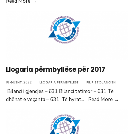
Llogaria
Read More
→
përmbyllëse
për
2018
Llogaria përmbyllëse për 2017
18 GUSHT, 2022
|
LLOGARIA PËRMBYLLËSE
|
FILIP STOJANOSKI
Bilanci i gjendjes – 631 Bilanci tatimor – 631 Të
Llogar
dhënat e veçanta – 631 Të hyrat
...
Read More
→
përmb
për
2017