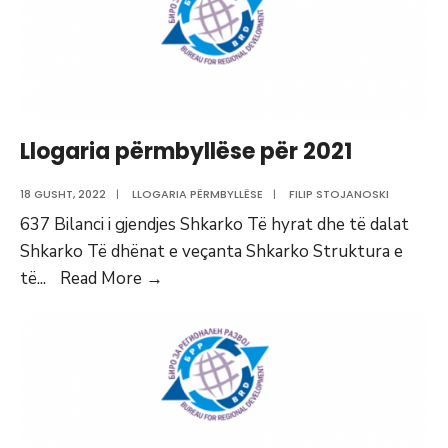
Llogaria përmbyllëse për 2021
18 GUSHT, 2022
|
LLOGARIA PËRMBYLLËSE
|
FILIP STOJANOSKI
637 Bilanci i gjendjes Shkarko Të hyrat dhe të dalat
Shkarko Të dhënat e veçanta Shkarko Struktura e
Llogaria
të
...
Read More
→
përmbyllëse
për
2021