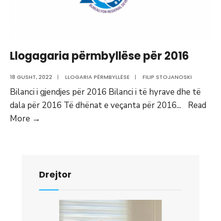
Llogagaria përmbyllëse për 2016
18 GUSHT, 2022
|
LLOGARIA PËRMBYLLËSE
|
FILIP STOJANOSKI
Bilanci i gjendjes për 2016 Bilanci i të hyrave dhe të
dala për 2016 Të dhënat e veçanta për 2016
...
Read
Llogagaria
More
→
përmbyllëse
për
2016
Drejtor