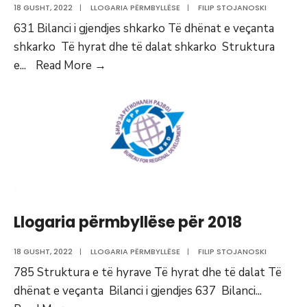
18 GUSHT, 2022
|
LLOGARIA PËRMBYLLËSE
|
FILIP STOJANOSKI
631 Bilanci i gjendjes shkarko Të dhënat e veçanta
shkarko Të hyrat dhe të dalat shkarko Struktura
Llogaria
e
...
Read More
→
përmbyllëse
për
2019
Llogaria përmbyllëse për 2018
18 GUSHT, 2022
|
LLOGARIA PËRMBYLLËSE
|
FILIP STOJANOSKI
785 Struktura e të hyrave Të hyrat dhe të dalat Të
dhënat e veçanta Bilanci i gjendjes 637 Bilanci
...