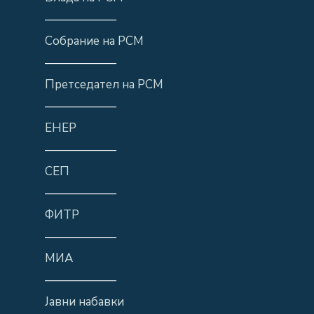
——————
Собрание на РСМ
——————
Претседател на РСМ
——————
ЕНЕР
——————
СЕП
——————
ФИТР
——————
МИА
——————
Јавни набавки