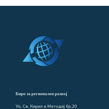
Биро за регионален развој
Ул. Св. Кирил и Методиј бр.20