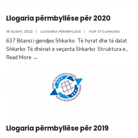
Llogaria përmbyllëse për 2020
18 GUSHT, 2022
|
LLOGARIA PËRMBYLLËSE
|
FILIP STOJANOSKI
637 Bilanci i gjendjes Shkarko Të hyrat dhe të dalat
Shkarko Të dhënat e veçanta Shkarko Struktura e
...
Llogaria
Read More
→
përmbyllëse
për
2020
Llogaria përmbyllëse për 2019