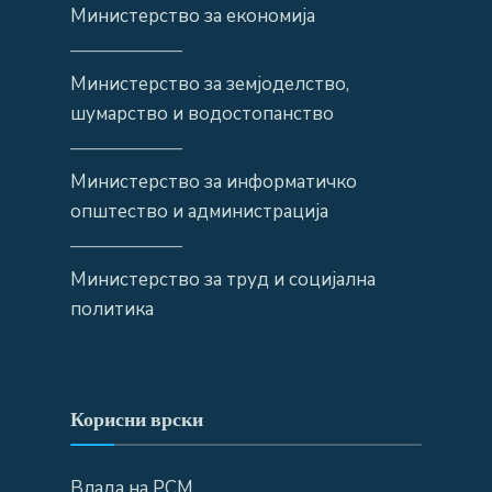
Министерство за економија
——————
Министерство за земјоделство,
шумарство и водостопанство
——————
Министерство за информатичко
општество и администрација
——————
Министерство за труд и социјална
политика
Корисни врски
Влада на РСМ