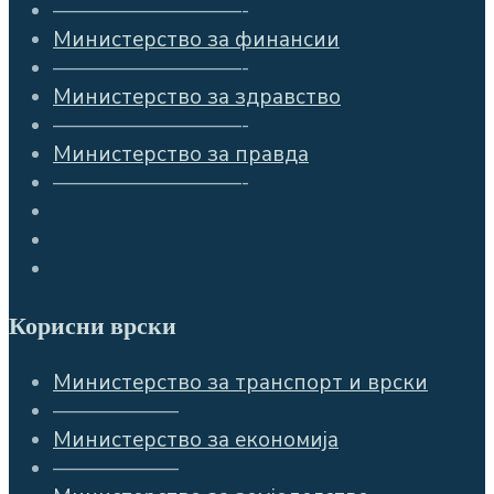
—————————-
Министерство за финансии
—————————-
Министерство за здравство
—————————-
Министерство за правда
—————————-
Корисни врски
Министерство за транспорт и врски
——————
Министерство за економија
——————