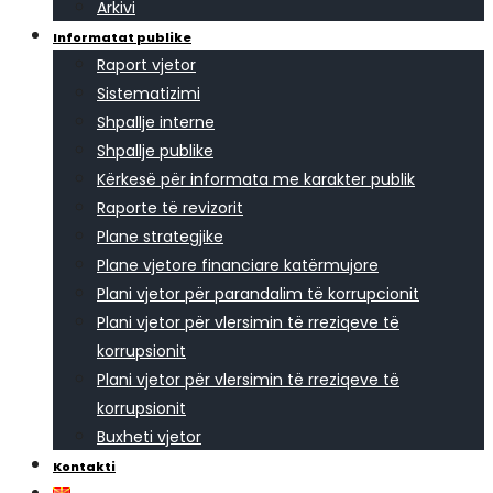
Arkivi
Informatat publike
Raport vjetor
Sistematizimi
Shpallje interne
Shpallje publike
Kërkesë për informata me karakter publik
Raporte të revizorit
Plane strategjike
Plane vjetore financiare katërmujore
Plani vjetor për parandalim të korrupcionit
Plani vjetor për vlersimin të rreziqeve të
korrupsionit
Plani vjetor për vlersimin të rreziqeve të
korrupsionit
Buxheti vjetor
Kontakti