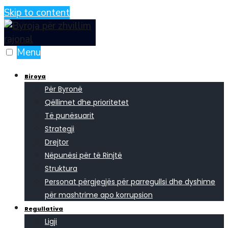
Skip to content
Menu
Biroya
Për Byronë
Qëllimet dhe prioritetet
Të punësuarit
Strategji
Drejtor
Nëpunësi për të Rinjtë
Struktura
Personat përgjegjës për parregullsi dhe dyshime
për mashtrime apo korrupsion
Regullativa
Ligji