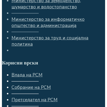
Министерство за земјоделство,
шумарство и водостопанство
——————
Министерство за информатичко
општество и администрација
——————
Министерство за труд и социјална
политика
Корисни врски
Влада на РСМ
——————
Собрание на РСМ
——————
Претседател на РСМ
——————