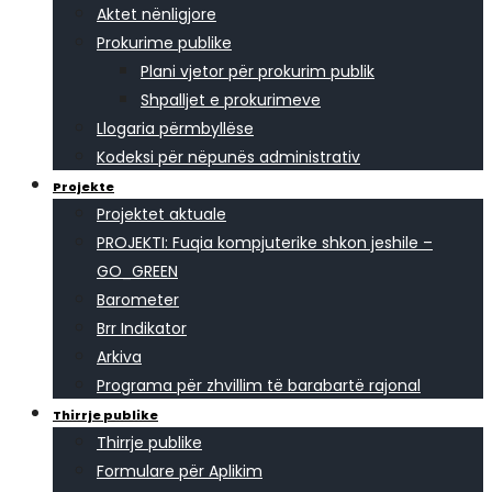
Aktet nënligjore
Prokurime publike
Plani vjetor për prokurim publik
Shpalljet e prokurimeve
Llogaria përmbyllëse
Kodeksi për nëpunës administrativ
Projekte
Projektet aktuale
PROJEKTI: Fuqia kompjuterike shkon jeshile –
GO_GREEN
Barometer
Brr Indikator
Arkiva
Programa për zhvillim të barabartë rajonal
Thirrje publike
Thirrje publike
Formulare për Aplikim