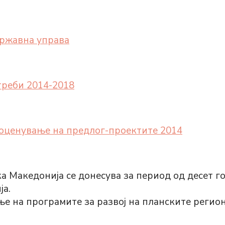
државна управа
треби 2014-2018
 оценување на предлог-проектите 2014
ка Македонија се донесува за период од десет 
ја.
ње на програмите за развој на планските регион