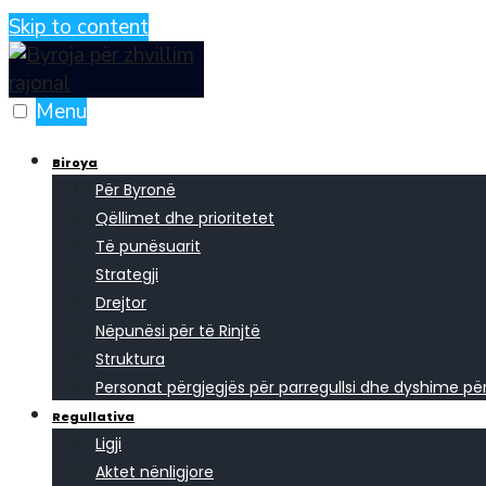
Skip to content
Menu
Biroya
Për Byronë
Qëllimet dhe prioritetet
Të punësuarit
Strategji
Drejtor
Nëpunësi për të Rinjtë
Struktura
Personat përgjegjës për parregullsi dhe dyshime p
Regullativa
Ligji
Aktet nënligjore