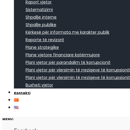
Raport vjetor
Sistematizimi
Shpallje interne
Shpallje publike
Kërkesë për informata me karakter publik
Raporte të revizorit
Plane strategjike
Plane vjetore financiare katërmujore
Plani vjetor për parandalim të korrupcionit
Plani vjetor për vlersimin të rreziqeve të korrupsionit
Plani vjetor për vlersimin të rreziqeve të korrupsionit
Buxheti vjetor
Kontakti
MENU: