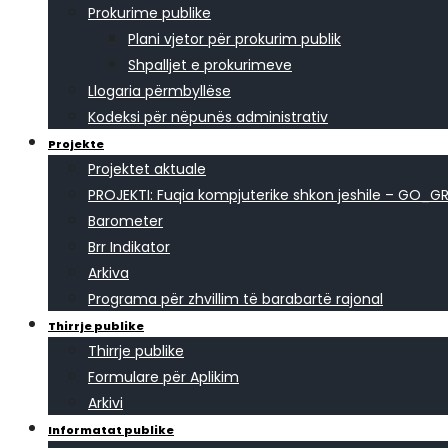
Prokurime publike
Plani vjetor për prokurim publik
Shpalljet e prokurimeve
Llogaria përmbyllëse
Kodeksi për nëpunës administrativ
Projekte
Projektet aktuale
PROJEKTI: Fuqia kompjuterike shkon jeshile – GO_G
Barometer
Brr Indikator
Arkiva
Programa për zhvillim të barabartë rajonal
Thirrje publike
Thirrje publike
Formulare për Aplikim
Arkivi
Informatat publike