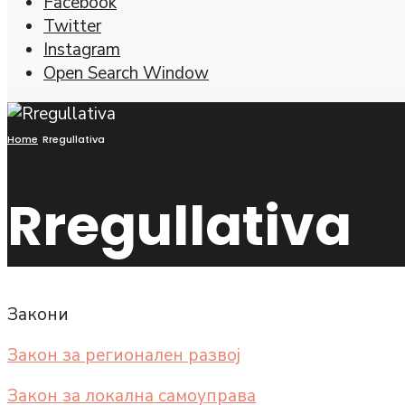
Facebook
Twitter
Instagram
Open Search Window
Home
Rregullativa
Rregullativa
Закони
Закон за регионален развој
Закон за локална самоуправа