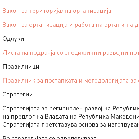
Закон за територијална организација
Закон за организација и работа на органи на 
Одлуки
Листа на подрачја со специфични развојни по
Правилници
Правилник за постапката и методологијата за
Стратегии
Стратегијата за регионален развој на Републи
на предлог на Владата на Република Македони
Стратегијата претставува основа за изготвува
Во стратегијата се определуваат: