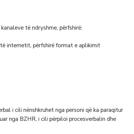
analeve të ndryshme, përfshirë:
ë internetit, përfshirë format e aplikimit
bal i cili nënshkruhet nga personi që ka paraqitur
ar nga BZHR, i cili përpiloi procesverbalin dhe