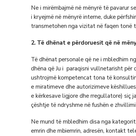
Ne i mirëmbajmë në mënyrë të pavarur serv
i kryejmë në mënyrë interne, duke përfshi
transmetohen nga vizitat në faqen tonë të
2. Të dhënat e përdoruesit që në mëny
Të dhënat personale që ne i mbledhim nga 
dhëna që Ju i paraqisni vullnetarisht për
ushtrojmë kompetencat tona të konsultim
e miratimeve dhe autorizimeve këshillues
e kërkesave ligjore dhe rregullatore) siç 
çështje të ndryshme në fushën e zhvillimi
Ne mund të mbledhim disa nga kategorit
emrin dhe mbiemrin, adresën, kontakt tele