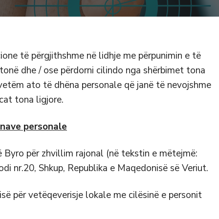
cione të përgjithshme në lidhje me përpunimin e të
tonë dhe / ose përdorni cilindo nga shërbimet tona
vetëm ato të dhëna personale që janë të nevojshme
at tona ligjore.
ënave personale
 Byro për zhvillim rajonal (në tekstin e mëtejmë:
odi nr.20, Shkup, Republika e Maqedonisë së Veriut.
ë për vetëqeverisje lokale me cilësinë e personit