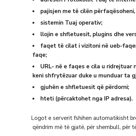
pajisjen me të cilën përfaqësoheni, 
sistemin Tuaj operativ;
llojin e shfletuesit, plugins dhe vers
faqet të cilat i vizitoni në ueb-faq
faqe;
URL- në e faqes e cila u ridrejtuar
keni shfrytëzuar duke u munduar ta g
gjuhën e shfletuesit që përdorni;
hteti (përcaktohet nga IP adresa).
Logot e serverit fshihen automatikisht br
qëndrim më të gjatë, për shembull, për të