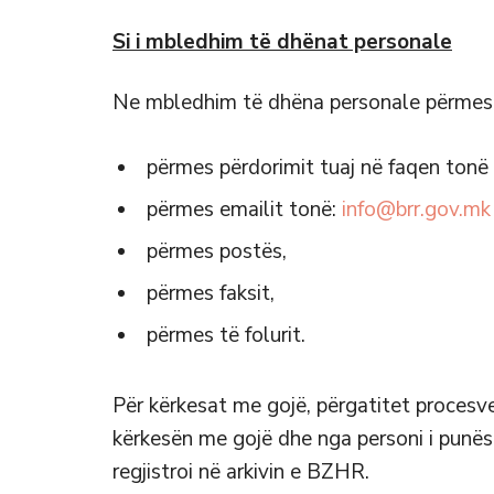
Si i mbledhim të dhënat personale
Ne mbledhim të dhëna personale përmes k
përmes përdorimit tuaj në faqen tonë t
përmes emailit tonë:
info@brr.gov.mk
përmes postës,
përmes faksit,
përmes të folurit.
Për kërkesat me gojë, përgatitet procesver
kërkesën me gojë dhe nga personi i punësu
regjistroi në arkivin e BZHR.