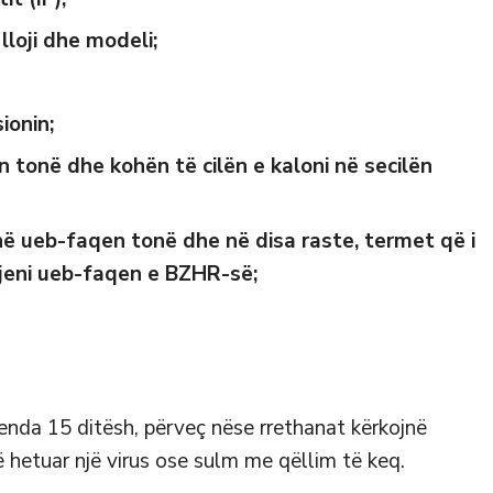
lloji dhe modeli;
ionin;
en tonë dhe kohën të cilën e kaloni në secilën
 në ueb-faqen tonë dhe në disa raste, termet që i
jeni ueb-faqen e BZHR-së;
enda 15 ditësh, përveç nëse rrethanat kërkojnë
 hetuar një virus ose sulm me qëllim të keq.