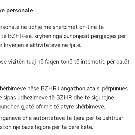
ve personale
rsonale në lidhje me shërbimet on-line të
 të BZHR-së, kryhen nga punonjësit përgjegjës për
kryerjen e aktiviteteve në fjalë.
e vizitën tuaj në faqen tonë të internetit, për palët
 shërbimeve nëse BZHR i angazhon ata si përpunues
jnë sipas udhëzimeve të BZHR dhe të sigurojnë
unohen gjatë ofrimit të atyre shërbimeve.
organeve dhe autoriteteve të tjera për të ushtruar
on një bazë ligjore për ta bërë këtë.