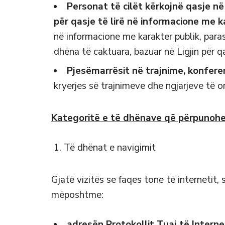
Personat të cilët kërkojnë qasje në
për qasje të lirë në informacione me k
në informacione me karakter publik, para
dhëna të caktuara, bazuar në Ligjin për qa
Pjesëmarrësit në trajnime, konfere
kryerjes së trajnimeve dhe ngjarjeve të
Kategoritë e të dhënave që përpunoh
Të dhënat e navigimit
Gjatë vizitës se faqes tone të internetit, s
mëposhtme:
adresën Protokollit Tuaj të Internet