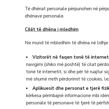
Të dhënat personale përpunohen në përput
dhënave personale.
Cilët të dhëna i mledhim
Ne mund të mbledhim të dhëna në lidhje
Vizitorët në faqen tonë të internet
navigimi (shiko më poshtë) të cilat përdo
tonë të internetit, si dhe për të ruajtur s
më shumë rreth përdorimit të cookies, lex
Aplikuesit dhe personat e tjerë fiz
kërkesa përmbajnë informacione mbi ident
personale të personave të tjerë të përfsh