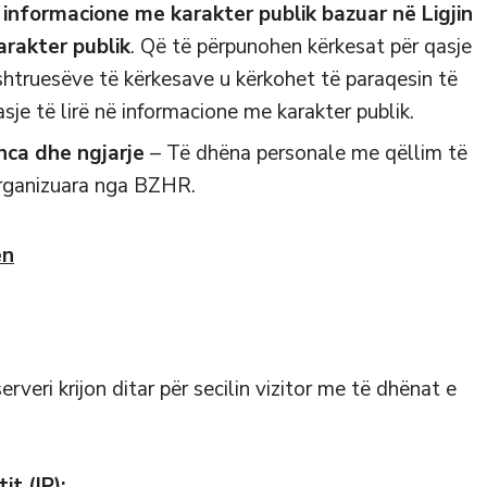
 informacione me karakter publik bazuar në Ligjin
arakter publik
. Që të përpunohen kërkesat për qasje
shtruesëve të kërkesave u kërkohet të paraqesin të
sje të lirë në informacione me karakter publik.
nca dhe ngjarje
– Të dhëna personale me qëllim të
 organizuara nga BZHR.
en
erveri krijon ditar për secilin vizitor me të dhënat e
it (IP);