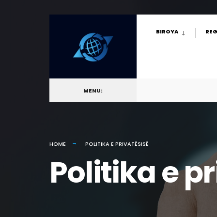
for:
Skip
BIROYA
REG
to
content
MENU:
HOME
POLITIKA E PRIVATËSISË
Politika e p