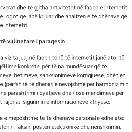
erat dhe të gjitha aktivitetet në faqen e internetit
rë logot që janë krijuar dhe analizën e të dhënave që
 internetit.
rë vullnetare i paraqesin
vizita juaj në faqen tonë të internetit janë ato të
 qëllime konkrete, për të na mundësuar që të
eve, hetimeve, sanksionimeve korrigjuese, dhënien
e (përfshirë të dhënat e nevojshme për harmonizimin
janë parashtrimi i pyetjeve dhe / ose mendimeve për
t rajonal, sigurimin e informacioneve kthyese.
ë e mëposhtme të të dhënave personale edhe atë:
fonin, faksin, postën elektronike dhe nënshkrimin.