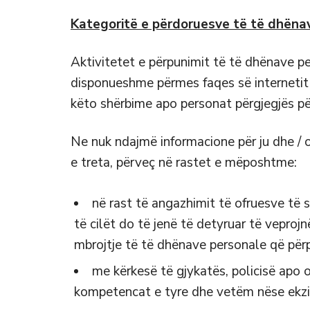
Kategoritë e përdoruesve të të dhëna
Aktivitetet e përpunimit të të dhënave pe
disponueshme përmes faqes së internetit
këto shërbime apo personat përgjegjës për 
Ne nuk ndajmë informacione për ju dhe / os
e treta, përveç në rastet e mëposhtme:
në rast të angazhimit të ofruesve të
të cilët do të jenë të detyruar të vepro
mbrojtje të të dhënave personale që përp
me kërkesë të gjykatës, policisë apo 
kompetencat e tyre dhe vetëm nëse ekzist