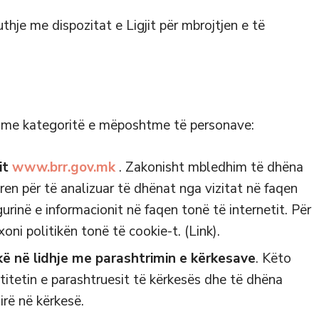
hje me dispozitat e Ligjit për mbrojtjen e të
 me kategoritë e mëposhtme të personave:
it
www.brr.gov.mk
. Zakonisht mbledhim të dhëna
ren për të analizuar të dhënat nga vizitat në faqen
igurinë e informacionit në faqen tonë të internetit. Për
oni politikën tonë të cookie-t. (Link).
ikë në lidhje me parashtrimin e kërkesave
. Këto
itetin e parashtruesit të kërkesës dhe të dhëna
irë në kërkesë.