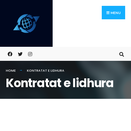
Skip
Search
to
for:
MENU
content
HOME
KONTRATAT E LIDHURA
Kontratat e lidhura