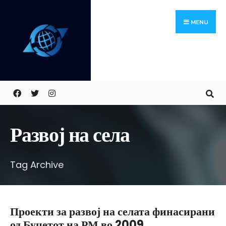
Search
Skip
for:
MENU
to
content
Развој на села
Tag Archive
Проекти за развој на селата финасирани
од Буџетот на РМ во 2009