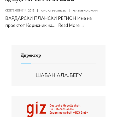
СЕПТЕМВРИ 14, 2015
|
UNCATEGORIZED
|
GAZMEND LIMANI
ВАРДАРСКИ ПЛАНСКИ РЕГИОН Име на
Проекти
проектот Корисник на
...
Read More
→
за
развој
на
селата
Директор
финасирани
од
Буџетот
ШАБАН АЛАЈБЕГУ
на
РМ
во
2009