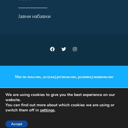
——————
Јавни набавки
Мисли локално, делувај регионално, развивај национално
We are using cookies to give you the best experience on our
website.
ANNOUNCEMENTS
You can find out more about which cookies we are using or
switch them off in
settings
.
Copyright © 2018 - 2023 •
Accept