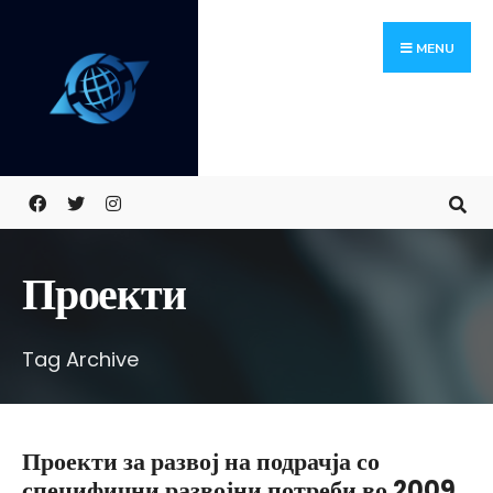
Search
Skip
for:
MENU
to
content
Проекти
Tag Archive
Проекти за развој на подрачја со
специфични развојни потреби во 2009