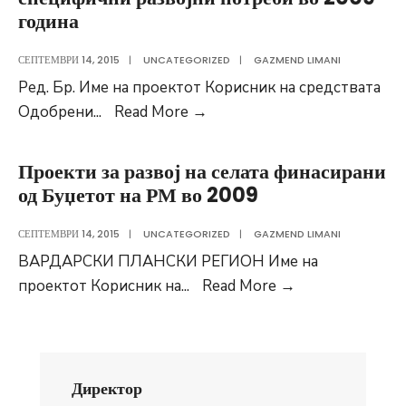
година
СЕПТЕМВРИ 14, 2015
|
UNCATEGORIZED
|
GAZMEND LIMANI
Ред. Бр. Име на проектот Корисник на средствата
Проекти
Одобрени
...
Read More
→
за
развој
Проекти за развој на селата финасирани
на
од Буџетот на РМ во 2009
подрачја
со
СЕПТЕМВРИ 14, 2015
|
UNCATEGORIZED
|
GAZMEND LIMANI
специфични
ВАРДАРСКИ ПЛАНСКИ РЕГИОН Име на
развојни
Проекти
проектот Корисник на
...
Read More
→
потреби
за
во
развој
2009
на
година
селата
Директор