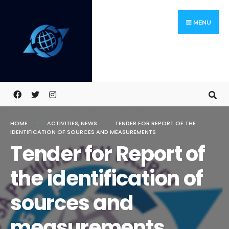
Skip
Search
to
for:
MENU
content
HOME
ACTIVITIES
,
NEWS
TENDER FOR REPORT OF THE
IDENTIFICATION OF SOURCES AND MEASUREMENTS
Tender for Report of
the identification of
sources and
measurements