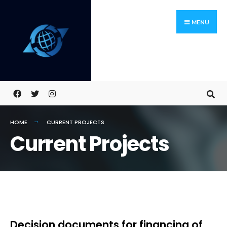
Skip
Search
to
for:
MENU
content
HOME
CURRENT PROJECTS
Current Projects
Decision documents for financing of