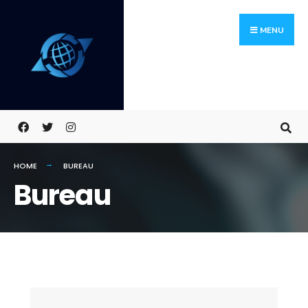
Search
Skip
for:
MENU
to
content
HOME
BUREAU
Bureau