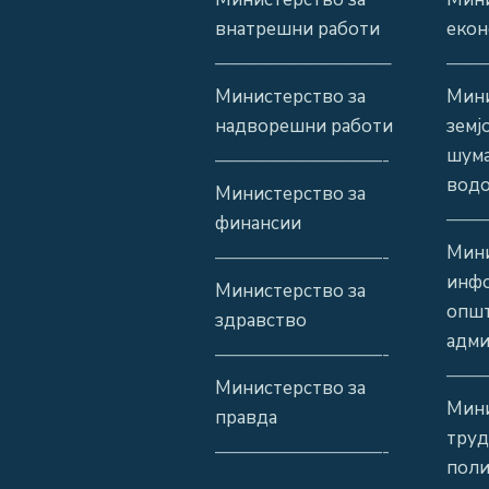
внатрешни работи
екон
—————————–
——
Министерство за
Мини
надворешни работи
земј
шума
—————————-
водо
Министерство за
——
финансии
Мини
—————————-
инф
Министерство за
општ
здравство
адми
—————————-
——
Министерство за
Мини
правда
труд
—————————-
поли