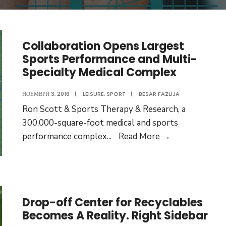
Collaboration Opens Largest
Sports Performance and Multi-
Specialty Medical Complex
НОЕМВРИ 3, 2016
|
LEISURE
,
SPORT
|
BESAR FAZLIJA
Ron Scott & Sports Therapy & Research, a
300,000-square-foot medical and sports
Collaboration
performance complex
...
Read More
→
Opens
Largest
Sports
Performance
Drop-off Center for Recyclables
and
Becomes A Reality. Right Sidebar
Multi-