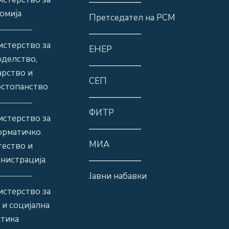
——————
омија
Претседател на РСМ
————
——————
стерство за
ЕНЕР
оделство,
——————
рство и
СЕП
стопанство
——————
————
ФИТР
стерство за
——————
орматичко
МИА
ество и
нистрација
——————
————
Јавни набавки
стерство за
 и социјална
тика