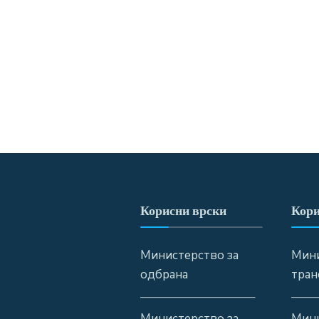
Корисни врски
Кори
Министерство за
Мини
одбрана
тран
—————————–
——
Министерство за
Мини