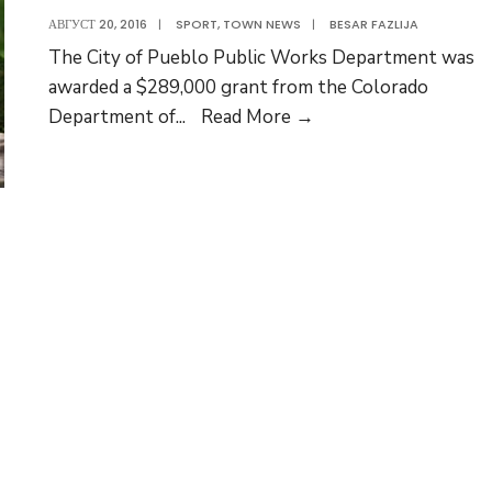
Specialty
АВГУСТ 20, 2016
|
SPORT
,
TOWN NEWS
|
BESAR FAZLIJA
Medical
The City of Pueblo Public Works Department was
Complex
awarded a $289,000 grant from the Colorado
Drop-
Department of
...
Read More
→
off
Center
for
Recyclables
Becomes
A
Reality.
Right
Sidebar