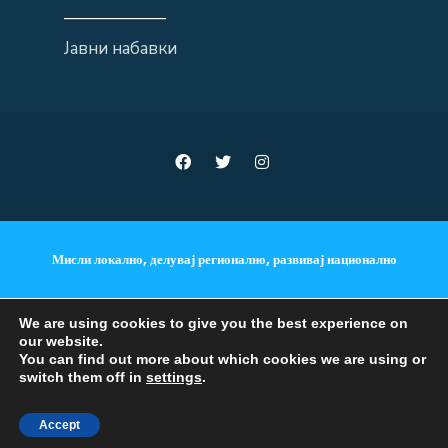
——————
Јавни набавки
Мисли локално, делувај регионално, развивај национално
We are using cookies to give you the best experience on
our website.
ANNOUNCEMENTS
You can find out more about which cookies we are using or
switch them off in
settings
.
Copyright © 2018 - 2023 •
Accept