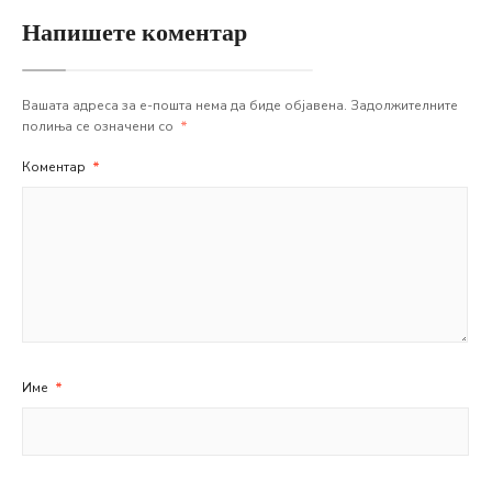
Напишете коментар
Вашата адреса за е-пошта нема да биде објавена.
Задолжителните
полиња се означени со
*
Коментар
*
Име
*