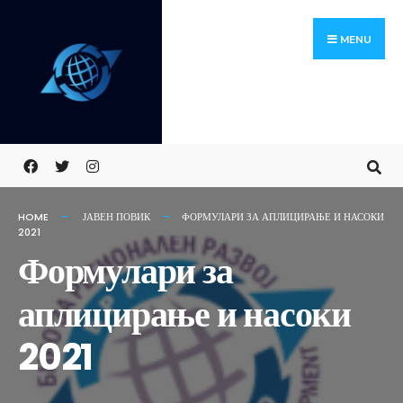
Skip
Search
to
for:
MENU
content
HOME
ЈАВЕН ПОВИК
ФОРМУЛАРИ ЗА АПЛИЦИРАЊЕ И НАСОКИ
2021
Формулари за
аплицирање и насоки
2021