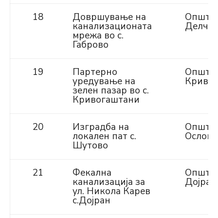
18
Довршување на
Општи
канализационата
Делче
мрежа во с.
Габрово
19
Партерно
Општи
уредување на
Криво
зелен пазар во с.
Кривогаштани
20
Изградба на
Општи
локален пат с.
Осломе
Шутово
21
Фекална
Општи
канализација за
Дојран
ул. Никола Карев
с.Дојран