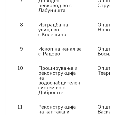
7
Доводен
Општи
цевковод во с.
Струга
Лабуништа
8
Изградба на
Општи
улица во
Ново С
с.Колешино
9
Ископ на канал за
Општи
с. Радово
Босило
10
Проширување и
Општи
реконструкција
Теарце
на
водоснабдителен
систем во с.
Доброште
11
Реконструкција
Општи
на каптажа и
Василе