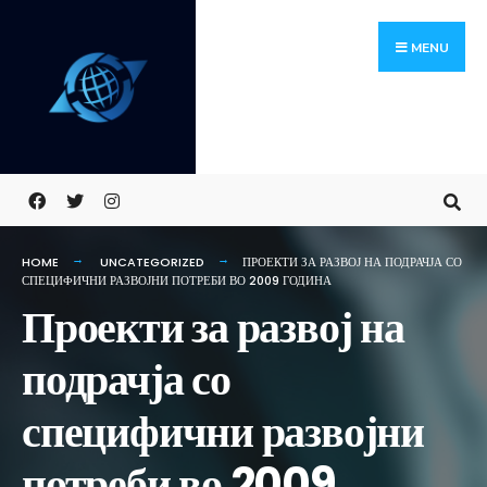
Skip
Search
to
for:
MENU
content
HOME
UNCATEGORIZED
ПРОЕКТИ ЗА РАЗВОЈ НА ПОДРАЧЈА СО
СПЕЦИФИЧНИ РАЗВОЈНИ ПОТРЕБИ ВО 2009 ГОДИНА
Проекти за развој на
подрачја со
специфични развојни
потреби во 2009