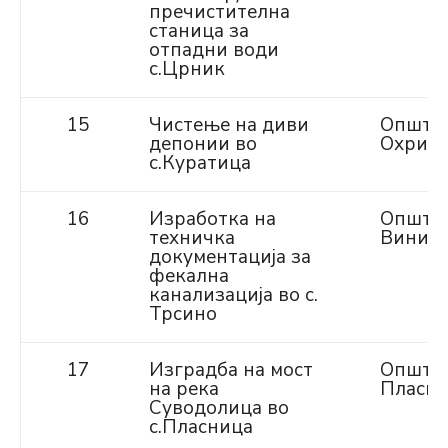
пречистителна
станица за
отпадни води
с.Црник
15
Чистење на диви
Општи
депонии во
Охрид
с.Куратица
16
Изработка на
Општи
техничка
Виниц
документација за
фекална
канализација во с.
Трсино
17
Изградба на мост
Општи
на река
Пласн
Суводолица во
с.Пласница