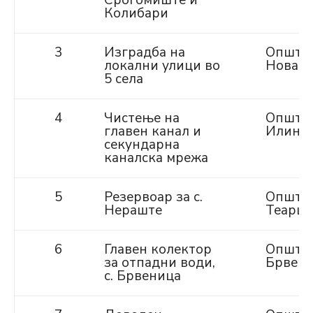
Срогомиште и
Колибари
3
Изградба на
Општи
локални улици во
Новац
5 села
4
Чистење на
Општи
главен канал и
Илинд
секундарна
каналска мрежа
5
Резервоар за с.
Општи
Нераште
Теарце
6
Главен колектор
Општи
за отпадни води,
Брвен
с. Брвеница