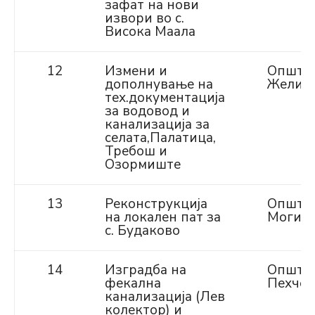
зафат на нови
извори во с.
Висока Маала
12
Измени и
Општи
дополнување на
Желин
тех.документација
за водовод и
канализација за
селата,Палатица,
Требош и
Озормиште
13
Реконструкција
Општи
на локален пат за
Могил
с. Будаково
14
Изградба на
Општи
фекална
Пехчев
канализација (Лев
колектор) и