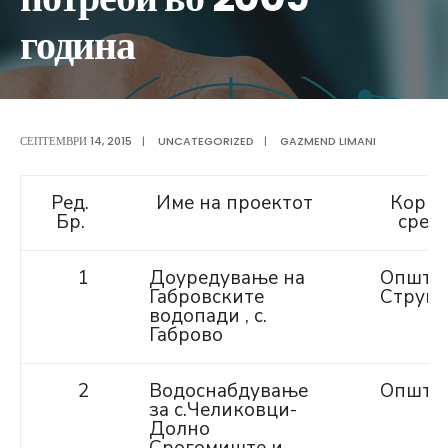
година
СЕПТЕМВРИ 14, 2015
|
UNCATEGORIZED
|
GAZMEND LIMANI
Ред.
Име на проектот
Корис
Бр.
сред
1
Доуредување на
Општи
Габровските
Струм
водопади , с.
Габрово
2
Водоснабдување
Општин
за с.Челиковци-
Долно