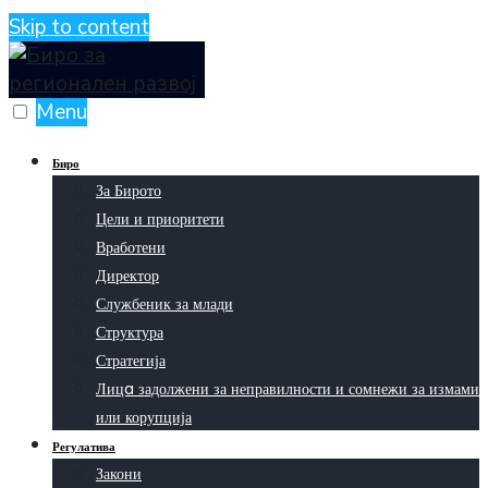
Skip to content
Menu
Биро
За Бирото
Цели и приоритети
Вработени
Директор
Службеник за млади
Структура
Стратегија
Лицa задолжени за неправилности и сомнежи за измами
или корупција
Регулатива
Закони