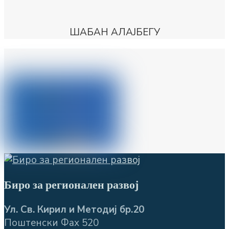
ШАБАН АЛАЈБЕГУ
Биро за регионален развој
Ул. Св. Кирил и Методиј бр.20
Поштенски Фах 520