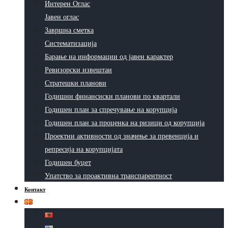
Интерен Оглас
Јавен оглас
Завршна сметка
Систематизација
Барање на информации од јавен карактер
Ревизорски извештаи
Стратешки планови
Годишни финансиски планови по квартали
Годишен план за спречување на корупција
Годишен план за проценка на ризици од корупција
Проектни активности од значење за превенција и
репресија на корупцијата
Годишен буџет
Упатство за проактивна транспарентност
Контакт