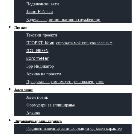
Подзаконски акти
Јавни Набавки
Кодекс за административни службеници
Проекти
Тековни проекти
ПРОЕКТ: Компјутерската моќ станува зелена –
GO_GREEN
Barometer
Брр Индикатор
Архива на проекти
Програма за рамномерен регионален развој
Јавен повик
Јавен повик
Формулари за аплицирање
Архива
Информации од јавен карактер
Годишен извештај за информации од јавен карактер