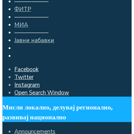
——————
ФИТР
——————
МИА
——————
Јавни набавки
Facebook
Twitter
Instagram
Open Search Window
Мисли локално, делувај регионално,
развивај национално
Announcements