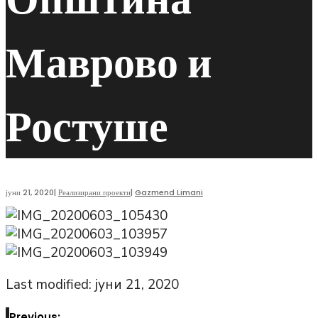
Маврово и
Ростуше
јуни 21, 2020
|
Реализирани проекти
|
Gazmend Limani
Last modified: јуни 21, 2020
Previous: