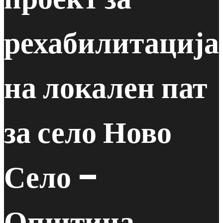
рехабилитација
на локален пат
за село Ново
Село –
Општина