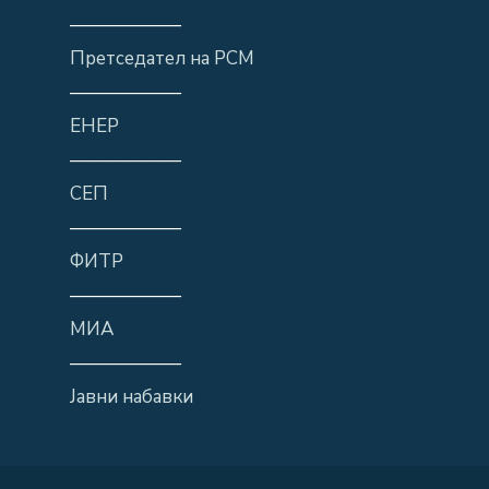
——————
Претседател на РСМ
——————
ЕНЕР
——————
СЕП
——————
ФИТР
——————
МИА
——————
Јавни набавки