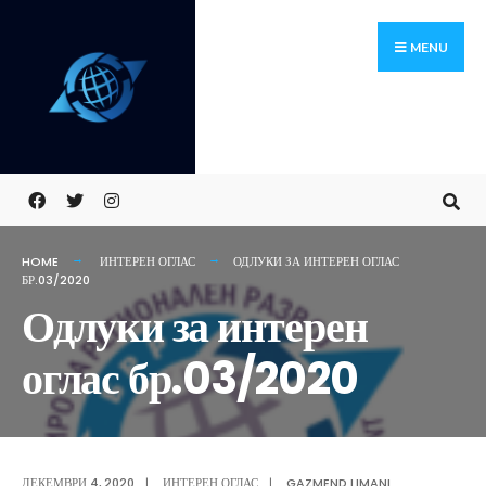
Skip
Search
to
for:
MENU
content
HOME
ИНТЕРЕН ОГЛАС
ОДЛУКИ ЗА ИНТЕРЕН ОГЛАС
БР.03/2020
Одлуки за интерен
оглас бр.03/2020
ДЕКЕМВРИ 4, 2020
|
ИНТЕРЕН ОГЛАС
|
GAZMEND LIMANI