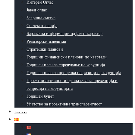
Интерен Оглас
Јавен оглас
Завршна сметка
Систематизација
Барање на информации од јавен карактер
Ревизорски извештаи
Стратешки планови
Годишни финансиски планови по квартали
Годишен план за спречување на корупција
Годишен план за проценка на ризици од корупција
Проектни активности од значење за превенција и
репресија на корупцијата
Годишен буџет
Упатство за проактивна транспарентност
Контакт