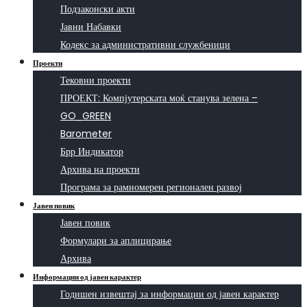
Подзаконски акти
Јавни Набавки
Кодекс за административни службеници
Проекти
Тековни проекти
ПРОЕКТ: Компјутерската моќ станува зелена –
GO_GREEN
Barometer
Брр Индикатор
Архива на проекти
Програма за рамномерен регионален развој
Јавен повик
Јавен повик
Формулари за аплицирање
Архива
Информации од јавен карактер
Годишен извештај за информации од јавен карактер