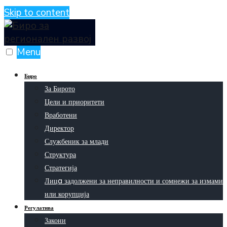
Skip to content
Menu
Биро
За Бирото
Цели и приоритети
Вработени
Директор
Службеник за млади
Структура
Стратегија
Лицa задолжени за неправилности и сомнежи за измами
или корупција
Регулатива
Закони