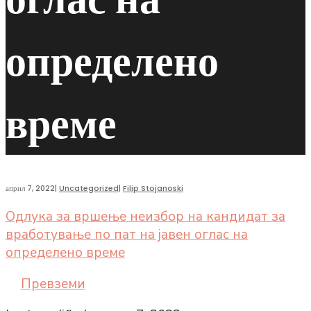
определено
време
април 7, 2022
|
Uncategorized
|
Filip Stojanoski
Одлука за вршење неизбор на кандидат за
вработување по пат на јавен оглас на
определено време
Превземи