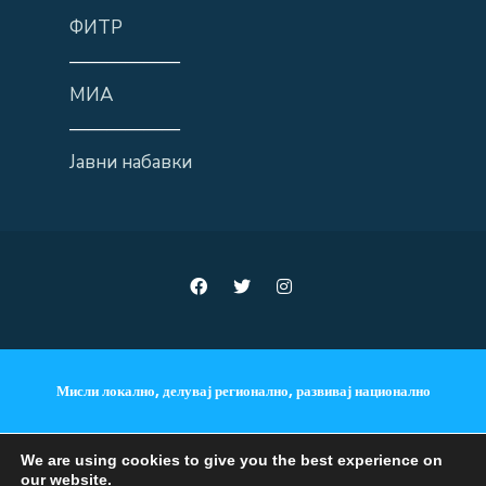
ФИТР
——————
МИА
——————
Јавни набавки
Мисли локално, делувај регионално, развивај национално
We are using cookies to give you the best experience on
our website.
ANNOUNCEMENTS