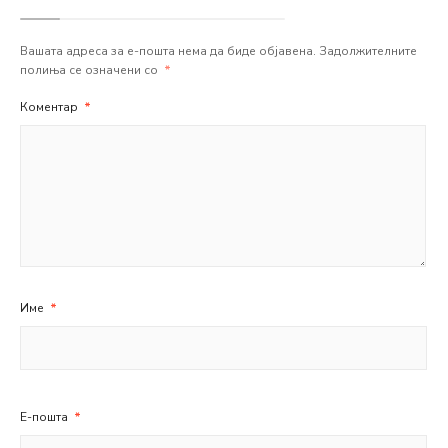
Вашата адреса за е-пошта нема да биде објавена.
Задолжителните
полиња се означени со
*
Коментар
*
Име
*
Е-пошта
*