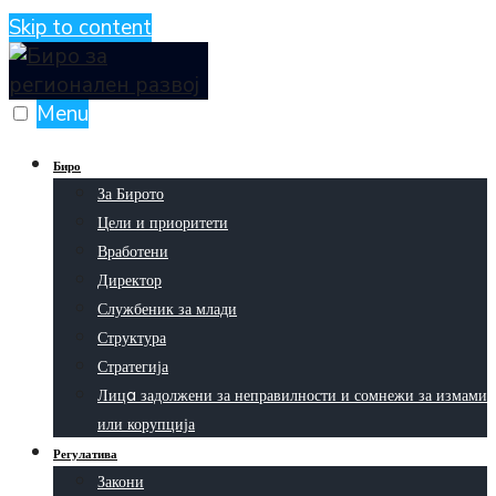
Skip to content
Menu
Биро
За Бирото
Цели и приоритети
Вработени
Директор
Службеник за млади
Структура
Стратегија
Лицa задолжени за неправилности и сомнежи за измами
или корупција
Регулатива
Закони