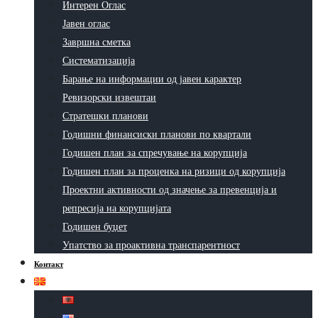
Интерен Оглас
Јавен оглас
Завршна сметка
Систематизација
Барање на информации од јавен карактер
Ревизорски извештаи
Стратешки планови
Годишни финансиски планови по квартали
Годишен план за спречување на корупција
Годишен план за проценка на ризици од корупција
Проектни активности од значење за превенција и
репресија на корупцијата
Годишен буџет
Упатство за проактивна транспарентност
Контакт