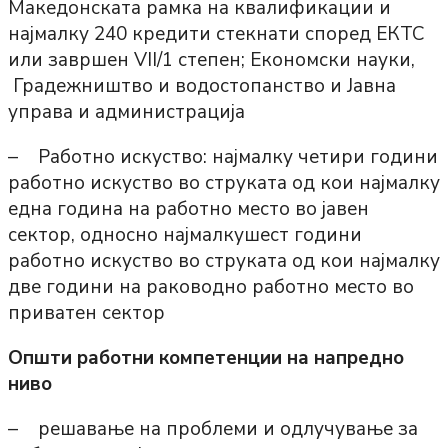
Македонската рамка на квалификации и
најмалку 240 кредити стекнати според ЕКТС
или завршен VII/1 степен; Економски науки,
Градежништво и водостопанство и Јавна
управа и администрација
– Работно искуство: најмалку четири години
работно искуство во струката од кои најмалку
една година на работно место во јавен
сектор, односно најмалкушест години
работно искуство во струката од кои најмалку
две години на раководно работно место во
приватен сектор
Општи работни компетенции на напредно
ниво
– решавање на проблеми и одлучување за