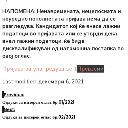
НАПОМЕНА: Ненавремената, нецелосната и
неуредно пополнетата пријава нема да се
разгледува. Кандидатот кој ќе внесе лажни
податоци во пријавата или се утврди дека
внел лажни податоци, ќе биде
дисквалификуван од натамошна постапка по
овој оглас.
Пријава-за-унапредување-1
Превземи
Last modified: декември 6, 2021
Previous:
Одлуки за интерен оглас бр.01/2021
Next:
Одлука за интерен оглас бр.02/2021