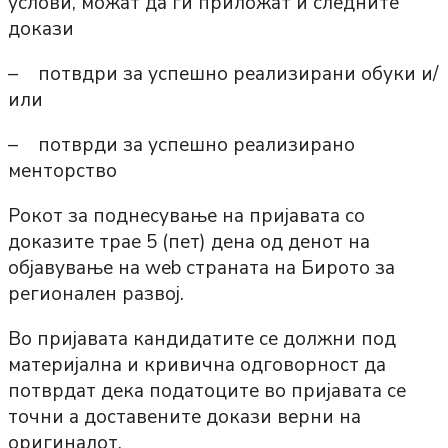
услови, можат да ги приложат и следните
докази
– потвдри за успешно реализирани обуки и/
или
– потврди за успешно реализирано
менторство
Рокот за поднесување на пријавата со
доказите трае 5 (пет) дена од денот на
објавување на web страната на Бирото за
регионален развој.
Во пријавата кандидатите се должни под
материјална и кривична одговорност да
потврдат дека податоците во пријавата се
точни а доставените докази верни на
оригиналот.