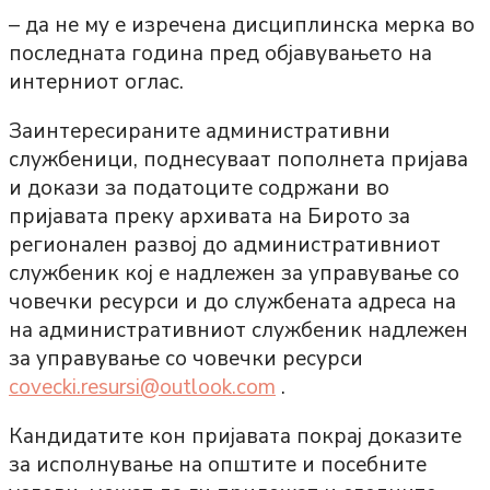
– да не му е изречена дисциплинска мерка во
последната година пред објавувањето на
интерниот оглас.
Заинтересираните административни
службеници, поднесуваат пополнета пријава
и докази за податоците содржани во
пријавата преку архивата на Бирото за
регионален развој до административниот
службеник кој е надлежен за управување со
човечки ресурси и до службената адреса на
на административниот службеник надлежен
за управување со човечки ресурси
covecki.resursi@outlook.com
.
Кандидатите кон пријавата покрај доказите
за исполнување на општите и посебните