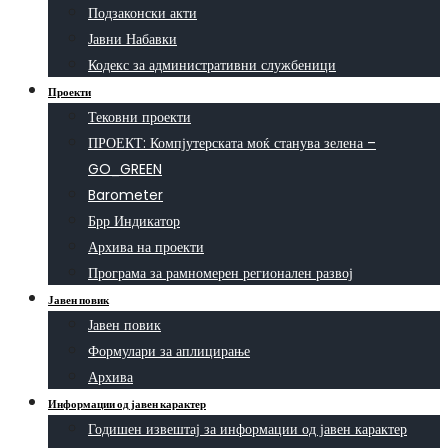
Подзаконски акти
Јавни Набавки
Кодекс за административни службеници
Проекти
Тековни проекти
ПРОЕКТ: Компјутерската моќ станува зелена –
GO_GREEN
Barometer
Брр Индикатор
Архива на проекти
Програма за рамномерен регионален развој
Јавен повик
Јавен повик
Формулари за аплицирање
Архива
Информации од јавен карактер
Годишен извештај за информации од јавен карактер