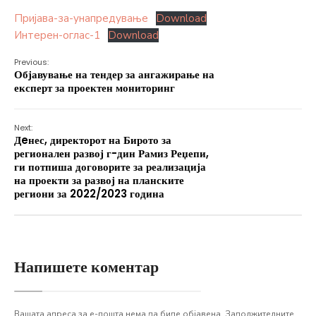
Пријава-за-унапредување
Download
Интерен-оглас-1
Download
Previous:
Објавување на тендер за ангажирање на
експерт за проектен мониторинг
Next:
Дeнес, директорот на Бирото за
регионален развој г-дин Рамиз Реџепи,
ги потпиша договорите за реализација
на проекти за развој на планските
региони за 2022/2023 година
Напишете коментар
Вашата адреса за е-пошта нема да биде објавена.
Задолжителните