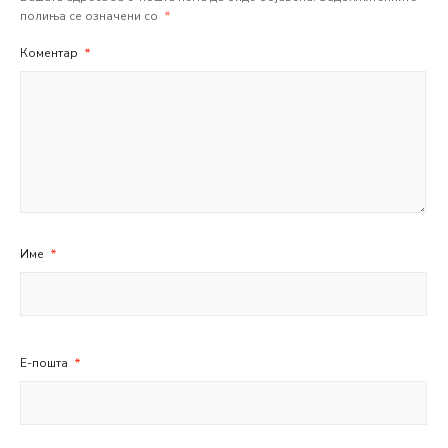
полиња се означени со
*
Коментар
*
Име
*
Е-пошта
*