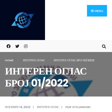
Skip
Search
to
for:
MENU
content
HOME
ИНТЕРЕН ОГЛАС
ИНТЕРЕН ОГЛАС БРОЈ 01/2022
ИНТЕРЕН ОГЛАС
БРОЈ 01/2022
НОЕМВРИ 14, 2022
|
ИНТЕРЕН ОГЛАС
|
FILIP STOJANOSKI