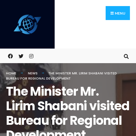
Skip
Search
to
for:
MENU
content
HOME
NEWS
THE MINISTER MR. LIRIM SHABANI VISITED
BUREAU FOR REGIONAL DEVELOPMENT
The Minister Mr.
Lirim Shabani visited
Bureau for Regional
Development