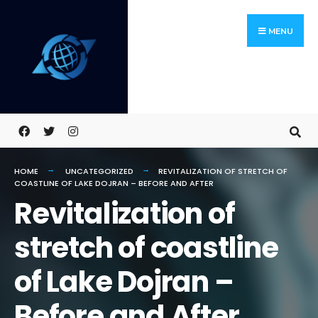
Skip
Search
to
for:
MENU
content
HOME
UNCATEGORIZED
REVITALIZATION OF STRETCH OF
COASTLINE OF LAKE DOJRAN – BEFORE AND AFTER
Revitalization of
stretch of coastline
of Lake Dojran –
Before and After