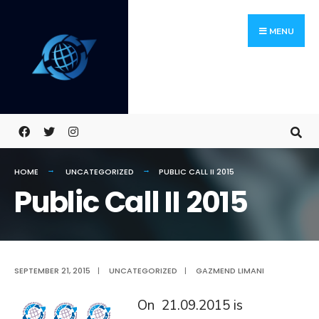
Skip
Search
to
for:
MENU
content
HOME
UNCATEGORIZED
PUBLIC CALL II 2015
Public Call II 2015
SEPTEMBER 21, 2015
|
UNCATEGORIZED
|
GAZMEND LIMANI
On 21.09.2015 is