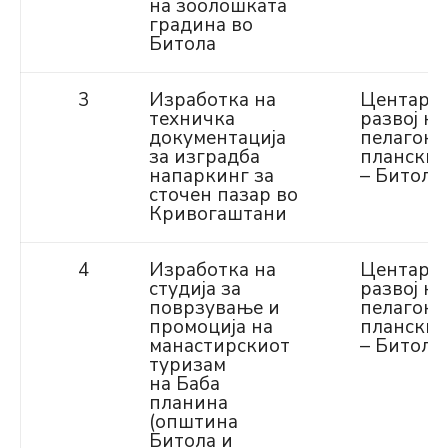
на зоолошката
градина во
Битола
3
Изработка на
Центар з
техничка
развој на
документација
пелагони
за изградба
планскир
напаркинг за
– Битола
сточен пазар во
Кривогаштани
4
Изработка на
Центар з
студија за
развој на
поврзување и
пелагони
промоција на
планскир
манастирскиот
– Битола
туризам
на Баба
планина
(општина
Битола и