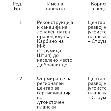
Ред.
Име на
Корисни
Бр.
проектот
средств
1
Реконструкција
Центар з
и санација на
развој на
локален патен
југоисточ
правец клучка
планскир
Карбино на
– Струми
М-6
(Струмица-
Штип) до
населено место
Добрашинце
2
Формирање на
Центар з
регионален
развој на
центар за
југоисточ
сертификација
планскир
во
– Струми
Југоисточен
плански