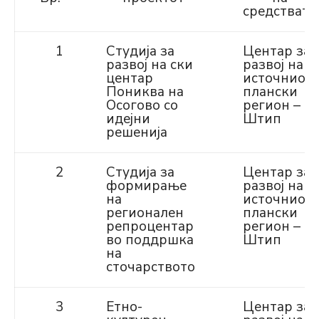
средствата
1
Студија за
Центар за
развој на ски
развој на
центар
источниот
Пониква на
плански
Осогово со
регион –
идејни
Штип
решенија
2
Студија за
Центар за
формирање
развој на
на
источниот
регионален
плански
репроцентар
регион –
во поддршка
Штип
на
сточарството
3
Етно-
Центар за