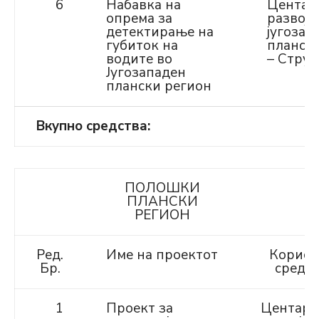
6
Набавка на
Центар
опрема за
развој 
детектирање на
југозап
губиток на
планск
водите во
– Струг
Југозападен
плански регион
Вкупно средства:
ПОЛОШКИ
ПЛАНСКИ
РЕГИОН
Ред.
Име на проектот
Корисн
Бр.
средст
1
Проект за
Центар 