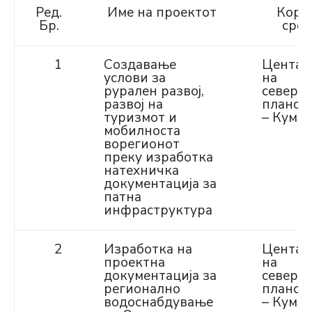
Ред.
Име на проектот
Кори
Бр.
сред
1
Создавање
Центар 
услови за
на
рурален развој,
северо
развој на
планск
туризмот и
– Кума
мобилноста
ворегионот
преку изработка
натехничка
документација за
патна
инфраструктура
2
Изработка на
Центар 
проектна
на
документација за
северо
регионално
планск
водоснабдување
– Кума