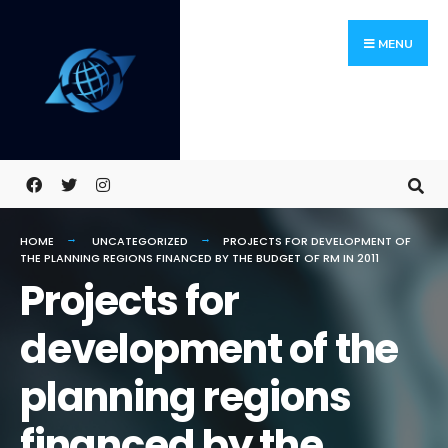
Skip
Search
to
for:
MENU
content
HOME
UNCATEGORIZED
PROJECTS FOR DEVELOPMENT OF
THE PLANNING REGIONS FINANCED BY THE BUDGET OF RM IN 2011
Projects for
development of the
planning regions
financed by the