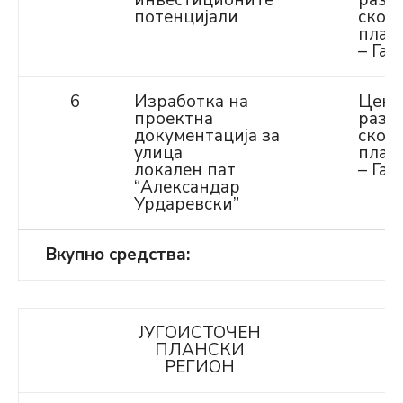
инвестиционите
разво
потенцијали
скоп
план
– Газ
6
Изработка на
Цент
проектна
разво
документација за
скоп
улица
план
локален пат
– Газ
“Александар
Урдаревски”
Вкупно средства:
ЈУГОИСТОЧЕН
ПЛАНСКИ
РЕГИОН