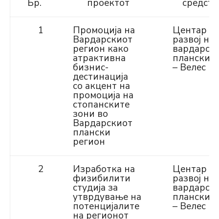
Бр.
проектот
средств
1
Промоција на
Центар за
Вардарскиот
развој на
регион како
вардарск
атрактивна
планскир
бизнис-
– Велес
дестинација
со акцент на
промоција на
стопанските
зони во
Вардарскиот
плански
регион
2
Изработка на
Центар за
физибилити
развој на
студија за
вардарск
утврдување на
планскир
потенцијалите
– Велес
на регионот