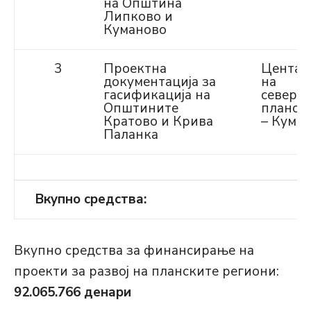
на Општина
Липково и
Куманово
3
Проектна
Центар 
документација за
на
гасификација на
северо
Општините
планск
Кратово и Крива
– Кума
Паланка
Вкупно средства:
Вкупно средства за финансирање на
проекти за развој на планските региони:
92.065.766 денари