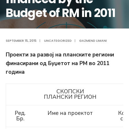
Budget of RM in 2011
SEPTEMBER 15, 2015
|
UNCATEGORIZED
|
GAZMEND LIMANI
П
роекти за развој на планските региони
финасирани од Буџетот на РМ во 2011
година
СКОПСКИ
ПЛАНСКИ РЕГИОН
Ред.
Име на проектот
Кор
Бр.
ср