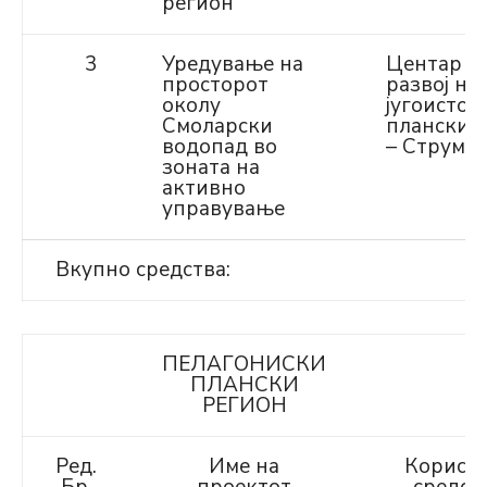
регион
3
Уредување на
Центар з
просторот
развој на
околу
југоисточ
Смоларски
планскир
водопад во
– Струми
зоната на
активно
управување
Вкупно средства:
ПЕЛАГОНИСКИ
ПЛАНСКИ
РЕГИОН
Ред.
Име на
Корисни