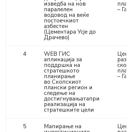
изведба на нов
план
паралелен
– Газ
водовод на веќе
постоечкиот
азбестен
(Цементара Усје до
Драчево)
4
WEB ГИС
Цент
апликација за
разво
поддршка на
скоп
стратешкото
план
планирање
– Газ
во Скопскиот
плански регион и
следење на
достигнувањатапри
реализација на
стратешките цели
5
Мапирање на
Цент