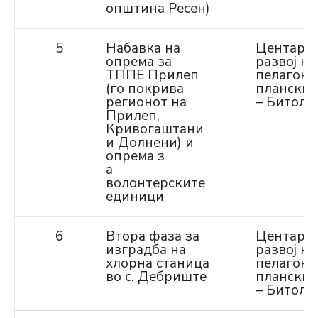
општина Ресен)
5
Набавка на
Центар з
опрема за
развој на
ТППЕ Прилеп
пелагони
(го покрива
планскир
регионот на
– Битола
Прилеп,
Кривогаштани
и Долнени) и
опрема з
а
волонтерските
единици
6
Втора фаза за
Центар з
изградба на
развој на
хлорна станица
пелагони
во с. Дебриште
планскир
– Битола