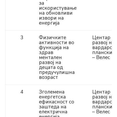
за
искористување
на обновливи
извори на
енергија
3
Физичките
Центар за
активности во
развој на
функција на
вардарск
здрав
планскир
ментален
– Велес
развој на
децата од
предучулишна
возраст
4
Зголемена
Центар за
енергетска
развој на
ефикасност со
вардарск
заштеда на
планскир
електрична
– Велес
енергија