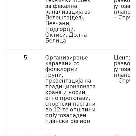
технички проект
развој 
за фекална
југозап
канализација за
планск
Велешта(дел),
– Струг
Вевчани,
Подгорци,
Октиси, Долна
Белица
5
Организирање
Центар
каравани со
развој 
фолклорни
југозап
групи,
планск
презентација на
– Струг
традиционалната
храна и носии,
етно претстави,
спортски настани
во 12-те општини
одЈугозападен
плански регион