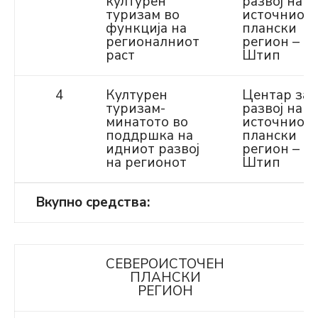
културен
развој на
туризам во
источниот
функција на
плански
регионалниот
регион –
раст
Штип
4
Културен
Центар за
туризам-
развој на
минатото во
источниот
поддршка на
плански
идниот развој
регион –
на регионот
Штип
Вкупно средства:
СЕВЕРОИСТОЧЕН
ПЛАНСКИ
РЕГИОН