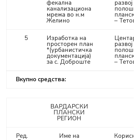
фекална
развој н
канализациона
полошк
мрежа во н.м
плански
Желино
– Тетово
5
Изработка на
Центар 
просторен план
развој н
*(урбанистичка
полошк
документација)
плански
за с. Доброште
– Тетово
Вкупно средства:
ВАРДАРСКИ
ПЛАНСКИ
РЕГИОН
Ред.
Име на
Корисни