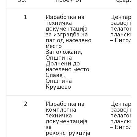
Бр.
проектот
средст
1
Изработка на
Центар з
техничка
развој на
документација
пелагони
за изградба на
планскир
пат од населено
– Битола
место
Заположани,
Oпштина
Долнени до
населено место
Славеј,
Oпштина
Крушевo
2
Изработка на
Центар з
комплетна
развој на
техничка
пелагони
документација
планскир
за
– Битола
реконструкција