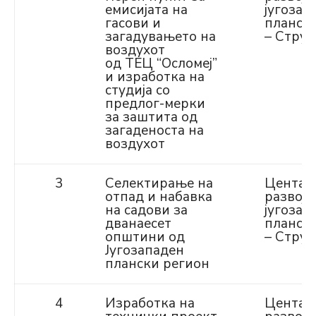
емисијата на
југозап
гасови и
планск
загадувањето на
– Струг
воздухот
од ТЕЦ “Осломеј”
и изработка на
студија со
предлог-мерки
за заштита од
загаденоста на
воздухот
3
Селектирање на
Центар
отпад и набавка
развој 
на садови за
југозап
дванаесет
планск
општини од
– Струг
Југозападен
плански регион
4
Изработка на
Центар