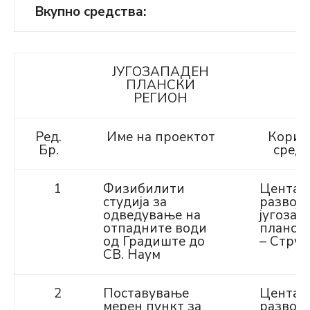
Вкупно средства:
ЈУГОЗАПАДЕН
ПЛАНСКИ
РЕГИОН
Ред.
Име на проектот
Корис
Бр.
средс
1
Физибилити
Центар
студија за
развој 
одведување на
југозап
отпадните води
планск
од Градиште до
– Струг
СВ. Наум
2
Поставување
Центар
мерен пункт за
развој 