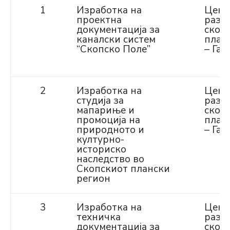
1
Изработка на
Цент
проектна
разво
документација за
скоп
каналски систем
план
“Скопско Поле”
– Газ
2
Изработка на
Цент
студија за
разво
мапариње и
скоп
промоција на
план
природното и
– Газ
културно-
историско
наследство во
Скопскиот плански
регион
3
Изработка на
Цент
техничка
разво
документација за
скоп