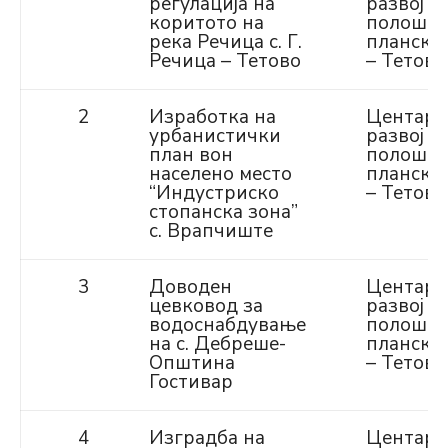
регулација на
развој н
коритото на
полошк
река Речица с. Г.
плански
Речица – Тетово
– Тетово
2
Изработка на
Центар 
урбанистички
развој н
план вон
полошк
населено место
плански
“Индустриско
– Тетово
стопанска зона”
с. Врапчиште
3
Доводен
Центар 
цевковод за
развој н
водоснабдување
полошк
на с. Дебреше-
плански
Општина
– Тетово
Гостивар
4
Изградба на
Центар 