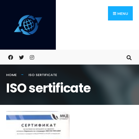
Skip
Search
to
for:
MENU
content
HOME
ISO SERTIFICATE
ISO sertificate