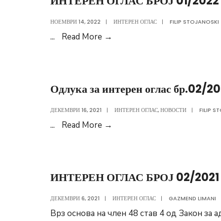
ИНТЕРЕН ОГЛАС БРОЈ 01/2022
интерен
оглас
НОЕМВРИ 14, 2022
|
ИНТЕРЕН ОГЛАС
|
FILIP STOJANOSKI
бр.01/2022
ИНТЕРЕН
...
Read More
→
ОГЛАС
БРОЈ
01/2022
Одлука за интерен оглас бр.02/20
ДЕКЕМВРИ 16, 2021
|
ИНТЕРЕН ОГЛАС
,
НОВОСТИ
|
FILIP S
Одлука
...
Read More
→
за
интерен
оглас
ИНТЕРЕН ОГЛАС БРОЈ 02/2021
бр.02/2021
ДЕКЕМВРИ 6, 2021
|
ИНТЕРЕН ОГЛАС
|
GAZMEND LIMANI
Врз основа на член 48 став 4 од Закон за