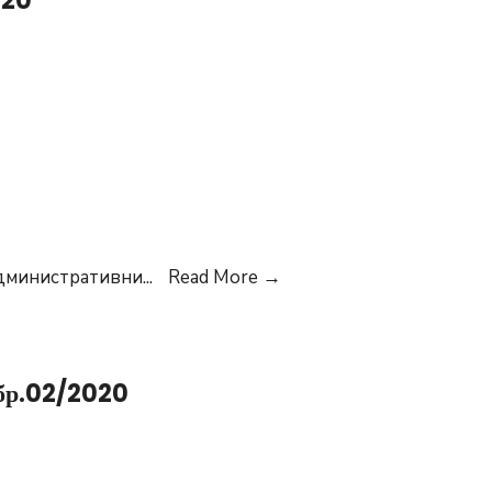
020
Интерен
 административни
...
Read More
→
оглас
бр.3
 бр.02/2020