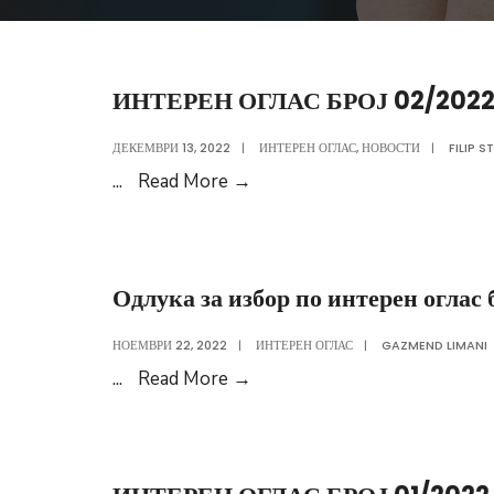
ИНТЕРЕН ОГЛАС БРОЈ 02/202
ДЕКЕМВРИ 13, 2022
|
ИНТЕРЕН ОГЛАС
,
НОВОСТИ
|
FILIP 
ИНТЕРЕН
...
Read More
→
ОГЛАС
БРОЈ
02/2022
Одлука за избор по интерен оглас
НОЕМВРИ 22, 2022
|
ИНТЕРЕН ОГЛАС
|
GAZMEND LIMANI
Одлука
...
Read More
→
за
избор
по