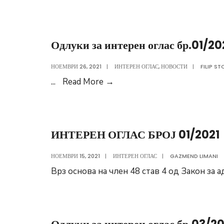
Одлуки за интерен оглас бр.01/20
НОЕМВРИ 26, 2021
|
ИНТЕРЕН ОГЛАС
,
НОВОСТИ
|
FILIP S
Одлуки
...
Read More
→
за
интерен
оглас
ИНТЕРЕН ОГЛАС БРОЈ 01/2021
бр.01/2021
НОЕМВРИ 15, 2021
|
ИНТЕРЕН ОГЛАС
|
GAZMEND LIMANI
Врз основа на член 48 став 4 од Закон за