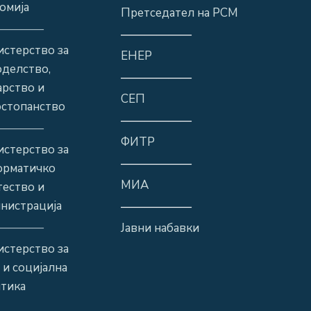
омија
Претседател на РСМ
————
——————
стерство за
ЕНЕР
оделство,
——————
рство и
СЕП
стопанство
——————
————
ФИТР
стерство за
——————
орматичко
МИА
ество и
нистрација
——————
————
Јавни набавки
стерство за
 и социјална
тика