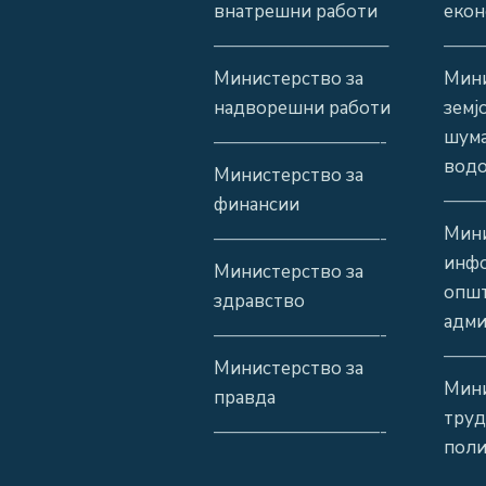
внатрешни работи
екон
—————————–
——
Министерство за
Мини
надворешни работи
земј
шума
—————————-
водо
Министерство за
——
финансии
Мини
—————————-
инф
Министерство за
општ
здравство
адми
—————————-
——
Министерство за
Мини
правда
труд
—————————-
поли