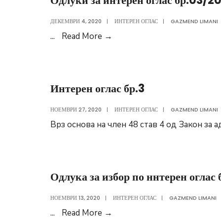
Одлуки за интерен оглас бр.03/2
ДЕКЕМВРИ 4, 2020
|
ИНТЕРЕН ОГЛАС
|
GAZMEND LIMANI
Одлуки
...
Read More
→
за
интерен
оглас
Интерен оглас бр.3
бр.03/2020
НОЕМВРИ 27, 2020
|
ИНТЕРЕН ОГЛАС
|
GAZMEND LIMANI
Врз основа на член 48 став 4 од Закон за
Одлука за избор по ннтерен оглас
НОЕМВРИ 13, 2020
|
ИНТЕРЕН ОГЛАС
|
GAZMEND LIMANI
Одлука
...
Read More
→