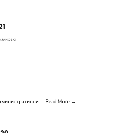
ОГЛАС
БРОЈ
02/2021
21
TOJANOSKI
ИНТЕРЕН
 административни
...
Read More
→
ОГЛАС
БРОЈ
01/2021