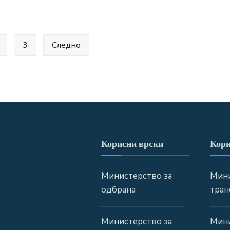
3
Следно
Корисни врски
Кори
Министерство за
Мини
одбрана
тран
—————————–
——
Министерство за
Мини