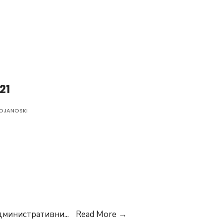
21
TOJANOSKI
ИНТЕРЕН
 административни
...
Read More
→