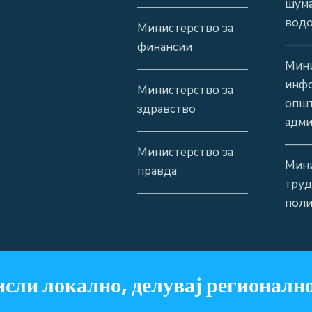
шума
—————————-
водо
Министерство за
——
финансии
Мини
—————————-
инф
Министерство за
општ
здравство
адми
—————————-
——
Министерство за
Мини
правда
труд
—————————-
поли
сли локално, делувај регионално