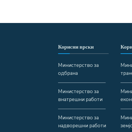
Корисни врски
Кори
Министерство за
Мини
одбрана
тран
—————————–
——
Министерство за
Мини
внатрешни работи
екон
—————————–
——
Министерство за
Мини
надворешни работи
земј