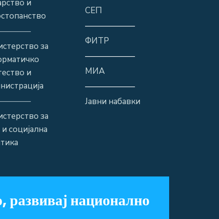
рство и
СЕП
стопанство
——————
————
ФИТР
стерство за
——————
орматичко
МИА
ество и
нистрација
——————
————
Јавни набавки
стерство за
 и социјална
тика
, развивај национално