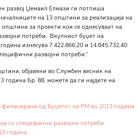
ен развој Џемаил Елмази ги потпиша
началниците на 13 општини за реализација на
14 општини за проекти кои се однесуваат на
азвојни потреби. Вкупниот буџет на
 година изнесува 7.422.866,20 и 14.845.732,40
 специфични развојни потреби.”
штини, објавени во Службен весник на
3 година Бр. 88, можете да ги најдете на
та финасирани од Буџетот на РМ во 2013 година
ачја со специфични развојни потреби
13 година