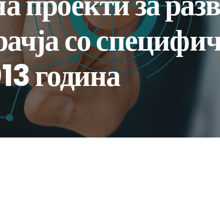
а проекти за разв
драчја со специфи
013 година