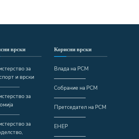
сни врски
Корисни врски
стерство за
Влада на РСМ
спорт и врски
——————
————
Собрание на РСМ
стерство за
——————
омија
Претседател на РСМ
————
——————
стерство за
ЕНЕР
оделство,
——————