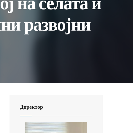
ој на селата и
чни развојни
Директор