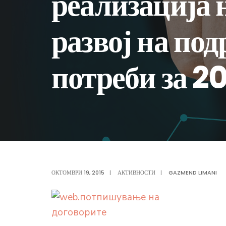
реализација н
развој на по
потреби за 2
ОКТОМВРИ 19, 2015
|
АКТИВНОСТИ
|
GAZMEND LIMANI