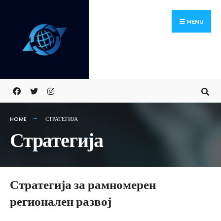
Skip
Search
to
for:
MENU
content
HOME
СТРАТЕГИЈА
Стратегија
Стратегија за рамномерен
регионален развој