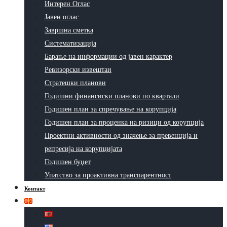
Интерен Оглас
Јавен оглас
Завршна сметка
Систематизација
Барање на информации од јавен карактер
Ревизорски извештаи
Стратешки планови
Годишни финансиски планови по квартали
Годишен план за спречување на корупција
Годишен план за проценка на ризици од корупција
Проектни активности од значење за превенција и
репресија на корупцијата
Годишен буџет
Упатство за проактивна транспарентност
Контакт