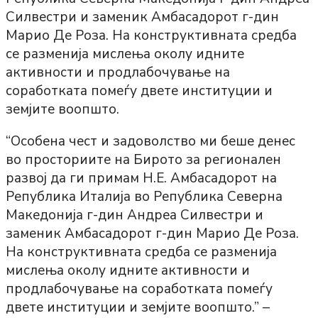
Силвестри и заменик Амбасадорот г-дин
Марио Де Роза. На конструктивната средба
се разменија мислења околу идните
активности и продлабочување на
соработката помеѓу двете институции и
земјите воопшто.
“Особена чест и задоволство ми беше денес
во просториите на Бирото за регионален
развој да ги примам Н.Е. Амбасадорот на
Република Италија во Република Северна
Македонија г-дин Андреа Силвестри и
заменик Амбасадорот г-дин Марио Де Роза.
На конструктивната средба се разменија
мислења околу идните активности и
продлабочување на соработката помеѓу
двете институции и земјите воопшто.” –