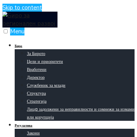
Skip to content
Menu
Биро
За Бирото
Цели и приоритети
Вработени
Директор
Службеник за млади
Структура
Стратегија
Лицa задолжени за неправилности и сомнежи за измами
или корупција
Регулатива
Закони