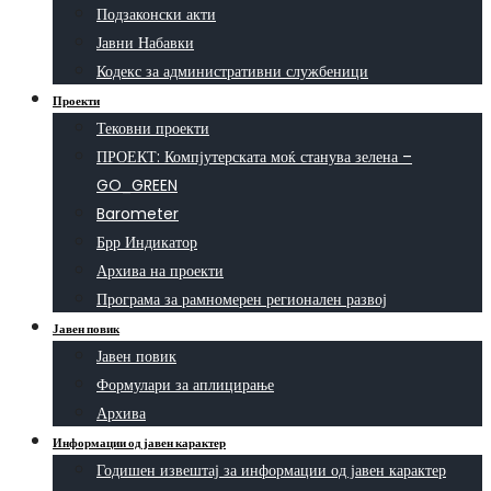
Подзаконски акти
Јавни Набавки
Кодекс за административни службеници
Проекти
Тековни проекти
ПРОЕКТ: Компјутерската моќ станува зелена –
GO_GREEN
Barometer
Брр Индикатор
Архива на проекти
Програма за рамномерен регионален развој
Јавен повик
Јавен повик
Формулари за аплицирање
Архива
Информации од јавен карактер
Годишен извештај за информации од јавен карактер