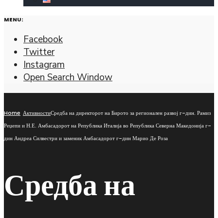
MENU:
Facebook
Twitter
Instagram
Open Search Window
Home
Активности
Средба на директорот на Бирото за регионален развој г-дин. Рамиз
Реџепи и Н.Е. Амбасадорот на Република Италија во Република Северна Македонија г-
дин Андреа Силвестри и заменик Амбасадорот г-дин Марио Де Роза
Средба на