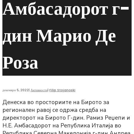
Амбасадорот г-
дин Марио Де
Роза
декември 5, 2022
|
Активности
|
Filip Stojanoski
Денеска во просториите на Бирото за
регионален равој се одржа средба на
директорот на Бирото Г-дин. Рамиз Реџепи и
Н.Е. Амбасадорот на Република Италија во
Република Северна Македонија г-дин Андреа