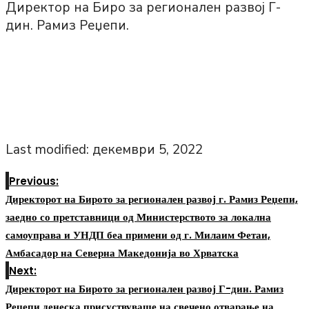
Директор на Биро за регионален развој Г-
дин. Рамиз Реџепи.
Last modified: декември 5, 2022
Previous:
Директорот на Бирото за регионален развој г. Рамиз Реџепи,
заедно со претставници од Министерството за локална
самоуправа и УНДП беа примени од г. Милаим Фетаи,
Амбасадор на Северна Македонија во Хрватска
Next:
Директорот на Бирото за регионален развој Г-дин. Рамиз
Реџепи денеска присуствуваше на свечено отварање на