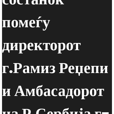
помеѓу
директорот
г.Рамиз Реџепи
и Амбасадорот
на Р.Сербија г-