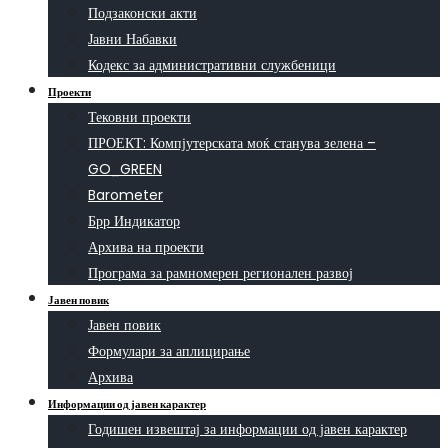
Подзаконски акти
Јавни Набавки
Кодекс за административни службеници
Проекти
Тековни проекти
ПРОЕКТ: Компјутерската моќ станува зелена –
GO_GREEN
Barometer
Брр Индикатор
Архива на проекти
Програма за рамномерен регионален развој
Јавен повик
Јавен повик
Формулари за аплицирање
Архива
Информации од јавен карактер
Годишен извештај за информации од јавен карактер