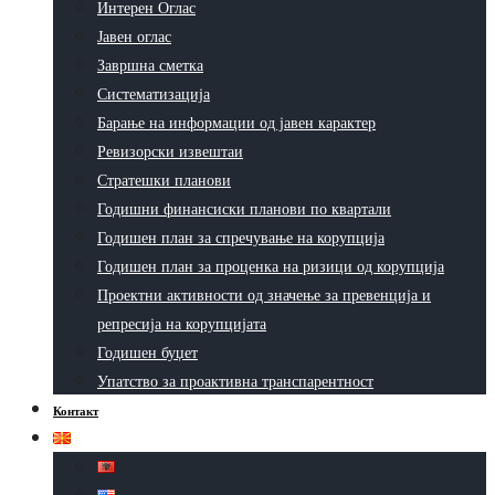
Интерен Оглас
Јавен оглас
Завршна сметка
Систематизација
Барање на информации од јавен карактер
Ревизорски извештаи
Стратешки планови
Годишни финансиски планови по квартали
Годишен план за спречување на корупција
Годишен план за проценка на ризици од корупција
Проектни активности од значење за превенција и
репресија на корупцијата
Годишен буџет
Упатство за проактивна транспарентност
Контакт