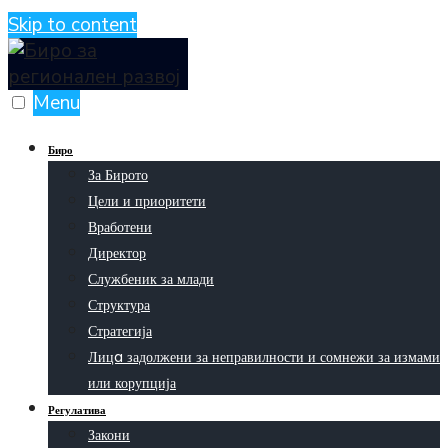
Skip to content
Menu
Биро
За Бирото
Цели и приоритети
Вработени
Директор
Службеник за млади
Структура
Стратегија
Лицa задолжени за неправилности и сомнежи за измами
или корупција
Регулатива
Закони