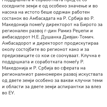
соседните земји е од особено значење и во
насока на истото беше одржан работен
состанок во Амбасадата на Р. Србија во Р.
Македонија помеѓу директорот на Бирото за
регионален развој г-дин Рамиз Реџепи и
амбасадорот Н.Е. Душанка Дивјак-Томич.
Амбасадорот и директорот продискутираа
околу состојбите во регионот како и за
предизвиците со кои се соочуваат. Клучна е
поддршката и соработката помеѓу Р.
Македонија и Р. Србија во сферата на
регионалниот рамномерен развој искуствата
од двете земји особено за вакви клучни теми
и области за двете земји аспирантки за влез
во ЕУ.