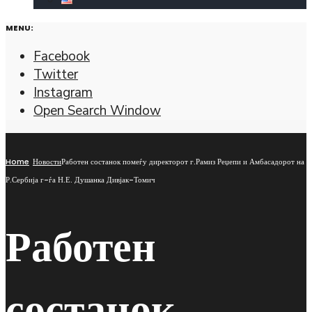
MENU:
Facebook
Twitter
Instagram
Open Search Window
Home
Новости
Работен состанок помеѓу директорот г.Рамиз Реџепи и Амбасадорот на
Р.Сербија г-ѓа Н.Е. Душанка Дивјак-Томич
Работен
состанок