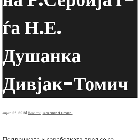
ѓа Н.Е.
Душанка
Дивјак-Томич
април 26, 2018
|
Новости
|
Gazmend Limani
Поддршката и соработката пред се со