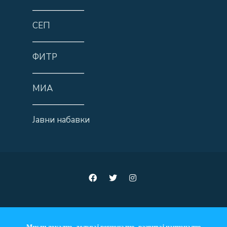
——————
СЕП
——————
ФИТР
——————
МИА
——————
Јавни набавки
Мисли локално, делувај регионално, развивај национално