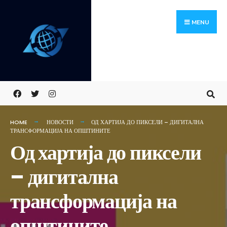
Skip
Search
to
for:
MENU
content
HOME
НОВОСТИ
ОД ХАРТИЈА ДО ПИКСЕЛИ – ДИГИТАЛНА
ТРАНСФОРМАЦИЈА НА ОПШТИНИТЕ
Од хартија до пиксели
– дигитална
трансформација на
општините