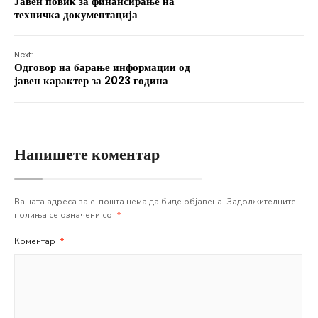
Јавен повик за финансирање на
техничка документација
Next:
Одговор на барање информации од
јавен карактер за 2023 година
Напишете коментар
Вашата адреса за е-пошта нема да биде објавена.
Задолжителните
полиња се означени со
*
Коментар
*