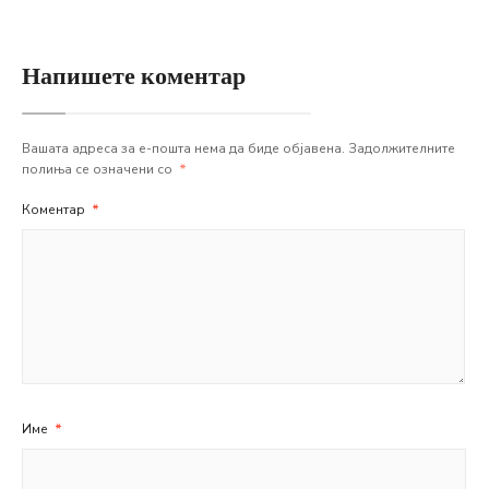
Напишете коментар
Вашата адреса за е-пошта нема да биде објавена.
Задолжителните
полиња се означени со
*
Коментар
*
Име
*